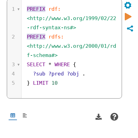
1
PREFIX
rdf:
<http://www.w3.org/1999/02/22
-rdf-syntax-ns#>
2
PREFIX
rdfs:
<http://www.w3.org/2000/01/rd
f-schema#>
3
SELECT
*
WHERE
{
4
?sub
?pred
?obj
.
5
}
LIMIT
10