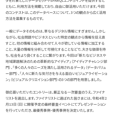
タを対象としたデータセットやSPARQLエンドポイントを提供すると
ともに、利用方法を掲載しており、自由に御活用いただけます。今回
のコンテストは、このデータベースについて、3つの観点から広く活用
方法を募集するものです。
一般にデータそのものは、単なるデジタル情報にすぎません。しかし
ながら、社会問題やビジネスといった特定の観点から情報を捉え直
すこと、他の情報と組み合わせて人々が欲している情報に加工する
こと、大量の情報を分析して可視化することなどで、大きな価値を持
ち、社会をより良くすることに繋がります。今回は「新たなビジネスや
地域課題解決のための革新的なアイディア」（アイディアチャレンジ部
門）、「多くの人々のニーズを満たし活用されるデータ」（データバリュ
ー部門）、「人々に新たな気付きを与える面白いビジュアライゼーショ
ン」（ビジュアルクリエイション部門）の3つの部門を用意しました。
御応募いただいたエントリーは、厳正なる一次審査のうえ、ファイナ
リストを選出します。ファイナリストに選ばれた皆さまには、令和4年2
月13日（日）に開催予定の最終審査イベントにてプレゼンテーション
を行っていただき、最優秀事例・優秀事例を決定いたします。