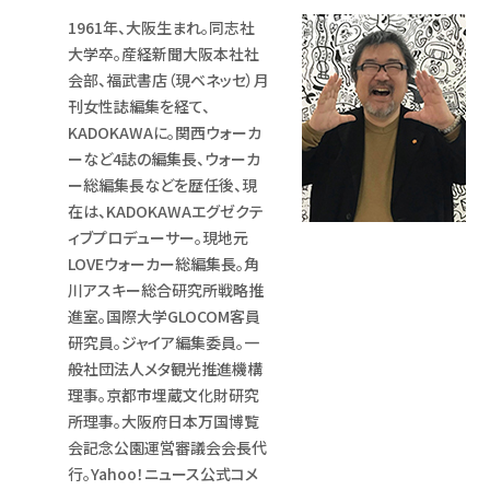
1961年、大阪生まれ。同志社
大学卒。産経新聞大阪本社社
会部、福武書店（現ベネッセ）月
刊女性誌編集を経て、
KADOKAWAに。関西ウォーカ
ーなど4誌の編集長、ウォーカ
ー総編集長などを歴任後、現
在は、KADOKAWAエグゼクテ
ィブプロデューサー。現地元
LOVEウォーカー総編集長。角
川アスキー総合研究所戦略推
進室。国際大学GLOCOM客員
研究員。ジャイア編集委員。一
般社団法人メタ観光推進機構
理事。京都市埋蔵文化財研究
所理事。大阪府日本万国博覧
会記念公園運営審議会会長代
行。Yahoo！ニュース公式コメ