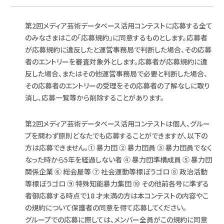
第2回メディア芸術データベース活用コンテストに応募する全て
のみなさまはこの「応募規約」に同意するものとします。応募者
が応募規約に違反したと運営事務局で判断した場合、その応募
者のエントリーを審査対象外とします。応募者が応募規約に違
反した場合、またはその他運営事務局で必要と判断した場合、
その応募者のエントリーの受理をその応募者の了解なしに取り
消し、応募一覧等から削除することがあります。
第2回メディア芸術データベース活用コンテストは個人、グルー
プを問わず原則どなたでも応募することができますが、以下の
方は応募できません。① 暴力団 ② 暴力団員 ③ 暴力団員でなく
なった時から5年を経過しない者 ④ 暴力団準構成員 ⑤ 暴力団
関係企業 ⑥ 総会屋等 ⑦ 社会運動等標ぼうゴロ ⑧ 政治活動
等標ぼうゴロ ⑨ 特殊知能暴力集団 ⑩ その他前各号に準ずる
者御応募する時点で18 才未満の方は本コンテストの内容やこ
の規約について保護者の同意を得て応募してください。
グループでの応募に際しては、メンバー全員がこの規約に同意