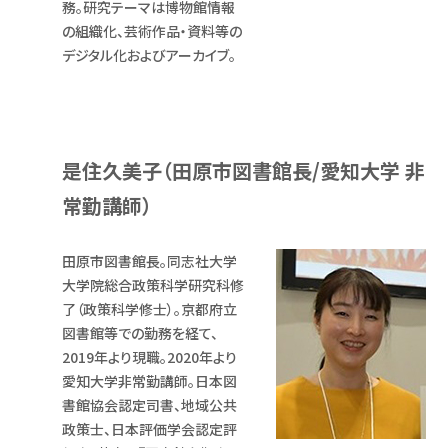
務。研究テーマは博物館情報
の組織化、芸術作品・資料等の
デジタル化およびアーカイブ。
是住久美子（田原市図書館長/愛知大学 非
常勤講師）
田原市図書館長。同志社大学
大学院総合政策科学研究科修
了（政策科学修士）。京都府立
図書館等での勤務を経て、
2019年より現職。2020年より
愛知大学非常勤講師。日本図
書館協会認定司書、地域公共
政策士、日本評価学会認定評