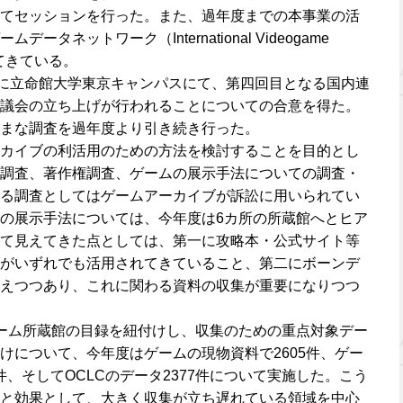
てセッションを行った。また、過年度までの本事業の活
タネットワーク（International Videogame
ってきている。
日に立命館大学東京キャンパスにて、第四回目となる国内連
議会の立ち上げが行われることについての合意を得た。
まな調査を過年度より引き続き行った。
カイブの利活用のための方法を検討することを目的とし
調査、著作権調査、ゲームの展示手法についての調査・
る調査としてはゲームアーカイブが訴訟に用いられてい
の展示手法については、今年度は6カ所の所蔵館へとヒア
て見えてきた点としては、第一に攻略本・公式サイト等
がいずれでも活用されてきていること、第二にボーンデ
えつつあり、これに関わる資料の収集が重要になりつつ
ーム所蔵館の目録を紐付けし、収集のための重点対象デー
けについて、今年度はゲームの現物資料で2605件、ゲー
8件、そしてOCLCのデータ2377件について実施した。こう
と効果として、大きく収集が立ち遅れている領域を中心