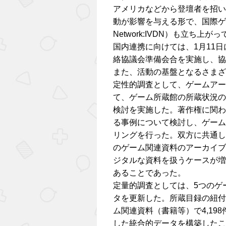
アメリカなどから登壇者を招い
動が影響を与える形で、国際ゲームデー
Network:IVDN）も立ち上が
国内連携に向けては、1月11
絡協議会準備会合を実施し、協
また、活動の基盤となるさまざ
定性的調査として、ゲームアー
て、ゲーム所蔵館の所蔵状況の
検討を実施した。著作権に関わ
る事例について検討し、ゲーム
リングを行った。双方に共通し
のゲーム関連資料のアーカイブ
ジタルな資料を扱うケースが増
あることであった。
定量的調査としては、5つのゲ
タを更新した。所蔵目録の紐付
ム関連資料（書籍等）で4,19
した統合的データを構築したこ