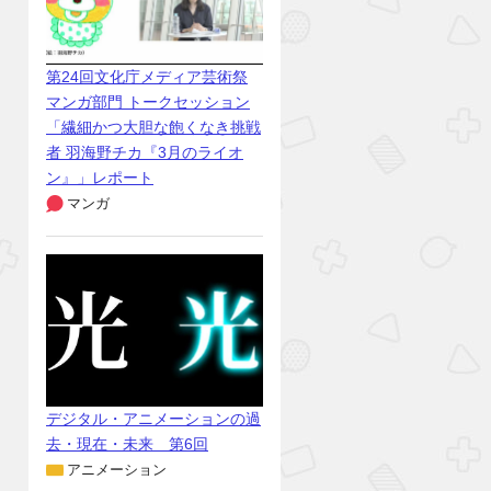
第24回文化庁メディア芸術祭
マンガ部門 トークセッション
「繊細かつ大胆な飽くなき挑戦
者 羽海野チカ『3月のライオ
ン』」レポート
マンガ
デジタル・アニメーションの過
去・現在・未来 第6回
アニメーション