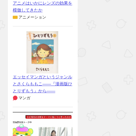
アニメはいかにレンズの効果を
模倣してきたか
アニメーション
エッセイマンガというジャンル
とさくらももこ――『漫画版ひ
とりずもう』から――
マンガ