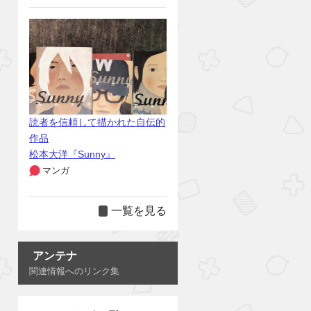
読者を信頼して描かれた自伝的
作品
松本大洋『Sunny』
マンガ
一覧を見る
アンテナ
関連情報へのリンク集