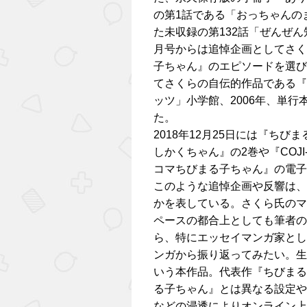
の第1話である「おっちゃんの
た未収録の第132話「ぜんぜ
月号からは追悼企画としてさく
子ちゃん』のエピソードを選び
てさくらの自伝的作品である『
ッツ」小学館、2006年、単行
た。
2018年12月25日には『ち
しかくちゃん』の2巻や『COJ
コマちびまる子ちゃん』の電子
このような追悼企画や反響は、
かを表している。さくら氏のマ
ペースの都合上としても筆者の
ら、特にエッセイマンガ家とし
ンガから振り返ってみたい。生
いう本作品。代表作『ちびまる
る子ちゃん』とは異なる設定や
などの浸透によりオンライン上