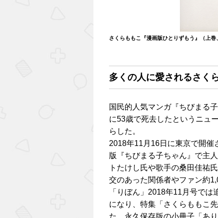
さくらももこ『漫画版ひとりずもう』（上巻、
多くの人に愛されるさく
国民的人気マンガ『ちびまる子
に53歳で死去したというニュ
らした。
2018年11月16日に東京で
版『ちびまる子ちゃん』で主人
トたけし氏や歌手の桑田佳祐氏
交のあった関係者やファン約1,
「りぼん」2018年11月号で
になり、特集「さくらももこ先
た、永久保存版の小冊子「あり