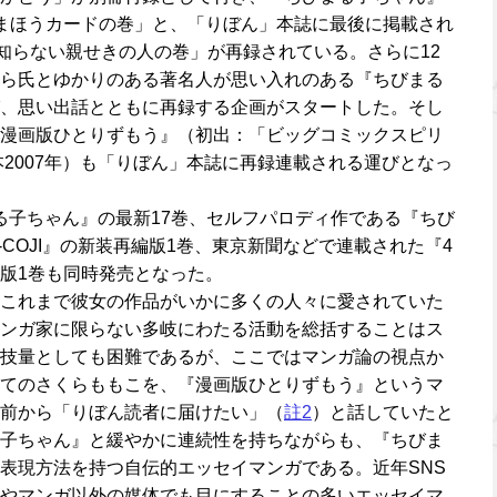
まほうカードの巻」と、「りぼん」本誌に最後に掲載され
ん知らない親せきの人の巻」が再録されている。さらに12
ら氏とゆかりのある著名人が思い入れのある『ちびまる
、思い出話とともに再録する企画がスタートした。そし
漫画版ひとりずもう』（初出：「ビッグコミックスピリ
本2007年）も「りぼん」本誌に再録連載される運びとなっ
びまる子ちゃん』の最新17巻、セルフパロディ作である『ちび
I-COJI』の新装再編版1巻、東京新聞などで連載された『4
版1巻も同時発売となった。
これまで彼女の作品がいかに多くの人々に愛されていた
ンガ家に限らない多岐にわたる活動を総括することはス
技量としても困難であるが、ここではマンガ論の視点か
てのさくらももこを、『漫画版ひとりずもう』というマ
前から「りぼん読者に届けたい」（
註2
）と話していたと
子ちゃん』と緩やかに連続性を持ちながらも、『ちびま
表現方法を持つ自伝的エッセイマンガである。近年SNS
やマンガ以外の媒体でも目にすることの多いエッセイマ