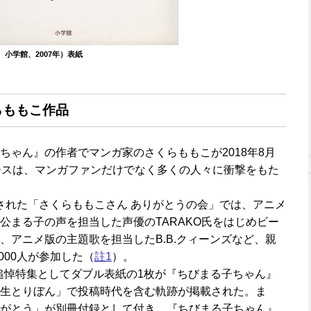
小学館、2007年）表紙
らももこ作品
ちゃん』の作者でマンガ家のさくらももこが2018年8月
ースは、マンガファンだけでなく多くの人々に衝撃をもた
開催された「さくらももこさん ありがとうの会」では、アニメ
公まる子の声を担当した声優のTARAKO氏をはじめビー
、アニメ版の主題歌を担当したB.B.クィーンズなど、親
000人が参加した（
註1
）。
は追悼特集としてダブル表紙の1枚が『ちびまる子ちゃん』
生とりぼん」で投稿時代を含む軌跡が掲載された。ま
がとう」が別冊付録として付き、『ちびまる子ちゃん』