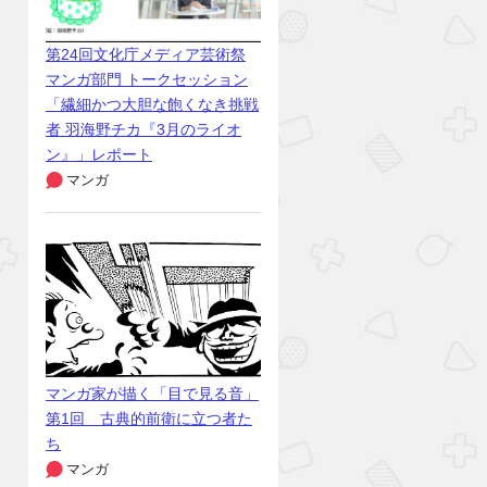
第24回文化庁メディア芸術祭
マンガ部門 トークセッション
「繊細かつ大胆な飽くなき挑戦
者 羽海野チカ『3月のライオ
ン』」レポート
マンガ
マンガ家が描く「目で見る音」
第1回 古典的前衛に立つ者た
ち
マンガ