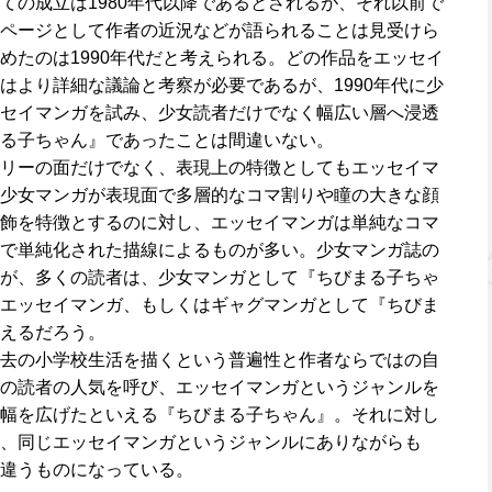
ての成立は1980年代以降であるとされるが、それ以前で
ページとして作者の近況などが語られることは見受けら
めたのは1990年代だと考えられる。どの作品をエッセイ
はより詳細な議論と考察が必要であるが、1990年代に少
セイマンガを試み、少女読者だけでなく幅広い層へ浸透
る子ちゃん』であったことは間違いない。
リーの面だけでなく、表現上の特徴としてもエッセイマ
少女マンガが表現面で多層的なコマ割りや瞳の大きな顔
飾を特徴とするのに対し、エッセイマンガは単純なコマ
で単純化された描線によるものが多い。少女マンガ誌の
が、多くの読者は、少女マンガとして『ちびまる子ちゃ
エッセイマンガ、もしくはギャグマンガとして『ちびま
えるだろう。
去の小学校生活を描くという普遍性と作者ならではの自
の読者の人気を呼び、エッセイマンガというジャンルを
幅を広げたといえる『ちびまる子ちゃん』。それに対し
、同じエッセイマンガというジャンルにありながらも
違うものになっている。