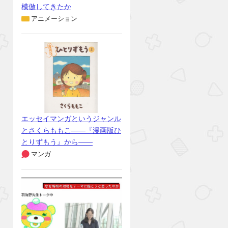
模倣してきたか
アニメーション
エッセイマンガというジャンル
とさくらももこ――『漫画版ひ
とりずもう』から――
マンガ