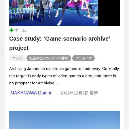
ゲーム
Case study: ‘Game scenario archive’
project
コラム
社会のなかのメディア芸術
アーカイブ
Archiving Japanese electronic games is underway. Currently,
the target is early types of video games alone, and there is
no prospect for archiving ...
NAKAGAWA Daichi
2022年12月8日 更新