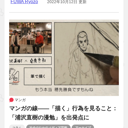
FUWA Ryozo
2022年10月12日 更新
マンガ
マンガの線――「描く」行為を見ること：
「浦沢直樹の漫勉」を出発点に
コラム
社会のなかのメディア芸術
アーカイブ