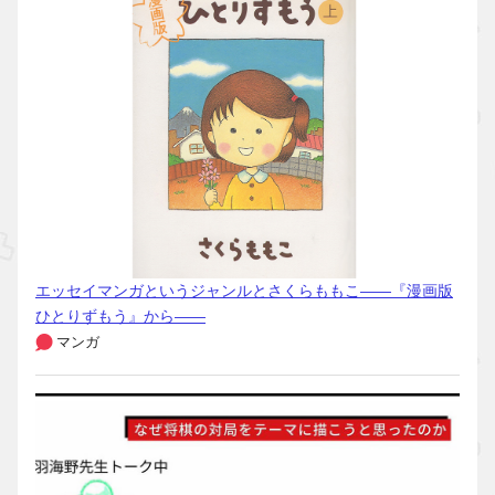
エッセイマンガというジャンルとさくらももこ――『漫画版
ひとりずもう』から――
マンガ