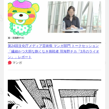
第24回文化庁メディア芸術祭 マンガ部門 トークセッション
「繊細かつ大胆な飽くなき挑戦者 羽海野チカ『3月のライオ
ン』」レポート
マンガ