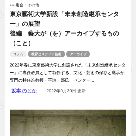
複合・その他
東京藝術大学新設「未来創造継承センタ
ー」の展望
後編 藝大が（を）アーカイブするもの
（こと）
コラム
教育とメディア芸術
アーカイブ
2022年春に東京藝術大学に創設された「未来創造継承センタ
ー」に専任教員として就任する、文化・芸術の保存と継承が
専門の特任准教授・平諭一郎氏、センター...
坂本 のどか
2022年9月30日 更新