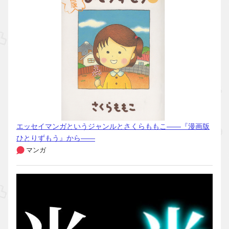
エッセイマンガというジャンルとさくらももこ――『漫画版
ひとりずもう』から――
マンガ