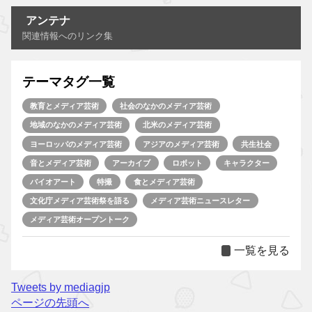
アンテナ
関連情報へのリンク集
テーマタグ一覧
教育とメディア芸術
社会のなかのメディア芸術
地域のなかのメディア芸術
北米のメディア芸術
ヨーロッパのメディア芸術
アジアのメディア芸術
共生社会
音とメディア芸術
アーカイブ
ロボット
キャラクター
バイオアート
特撮
食とメディア芸術
文化庁メディア芸術祭を語る
メディア芸術ニュースレター
メディア芸術オープントーク
一覧を見る
Tweets by mediagjp
ページの先頭へ