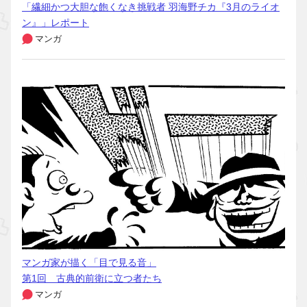
「繊細かつ大胆な飽くなき挑戦者 羽海野チカ『3月のライオ
ン』」レポート
マンガ
マンガ家が描く「目で見る音」
第1回 古典的前衛に立つ者たち
マンガ