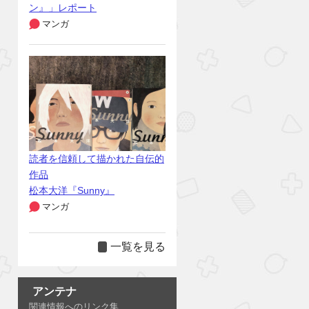
ン』」レポート
マンガ
読者を信頼して描かれた自伝的
作品
松本大洋『Sunny』
マンガ
一覧を見る
アンテナ
関連情報へのリンク集