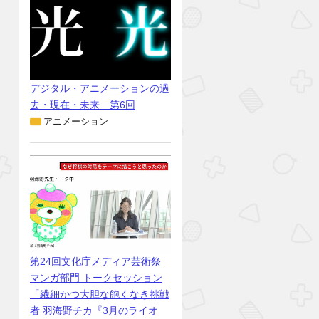
デジタル・アニメーションの過
去・現在・未来 第6回
アニメーション
第24回文化庁メディア芸術祭
マンガ部門 トークセッション
「繊細かつ大胆な飽くなき挑戦
者 羽海野チカ『3月のライオ