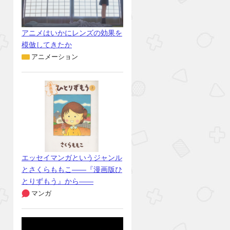
アニメはいかにレンズの効果を
模倣してきたか
アニメーション
エッセイマンガというジャンル
とさくらももこ――『漫画版ひ
とりずもう』から――
マンガ