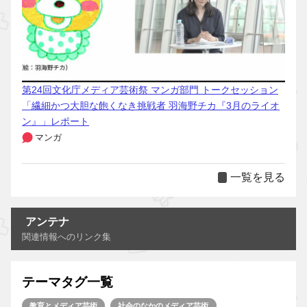
第24回文化庁メディア芸術祭 マンガ部門 トークセッション
「繊細かつ大胆な飽くなき挑戦者 羽海野チカ『3月のライオ
ン』」レポート
マンガ
一覧を見る
アンテナ
関連情報へのリンク集
テーマタグ一覧
教育とメディア芸術
社会のなかのメディア芸術