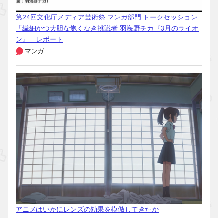
第24回文化庁メディア芸術祭 マンガ部門 トークセッション
「繊細かつ大胆な飽くなき挑戦者 羽海野チカ『3月のライオ
ン』」レポート
マンガ
アニメはいかにレンズの効果を模倣してきたか