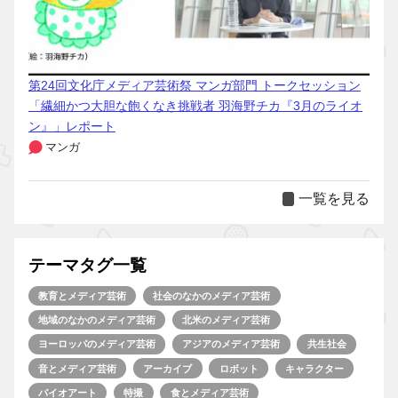
第24回文化庁メディア芸術祭 マンガ部門 トークセッション
「繊細かつ大胆な飽くなき挑戦者 羽海野チカ『3月のライオ
ン』」レポート
マンガ
一覧を見る
テーマタグ一覧
教育とメディア芸術
社会のなかのメディア芸術
地域のなかのメディア芸術
北米のメディア芸術
ヨーロッパのメディア芸術
アジアのメディア芸術
共生社会
音とメディア芸術
アーカイブ
ロボット
キャラクター
バイオアート
特撮
食とメディア芸術