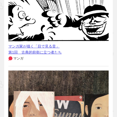
マンガ家が描く「目で見る音」
第1回 古典的前衛に立つ者たち
マンガ