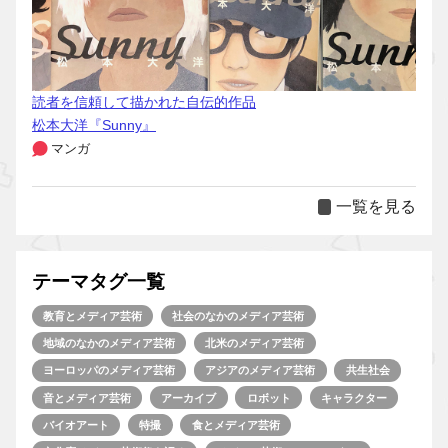
読者を信頼して描かれた自伝的作品
松本大洋『Sunny』
マンガ
一覧を見る
テーマタグ一覧
教育とメディア芸術
社会のなかのメディア芸術
地域のなかのメディア芸術
北米のメディア芸術
ヨーロッパのメディア芸術
アジアのメディア芸術
共生社会
音とメディア芸術
アーカイブ
ロボット
キャラクター
バイオアート
特撮
食とメディア芸術