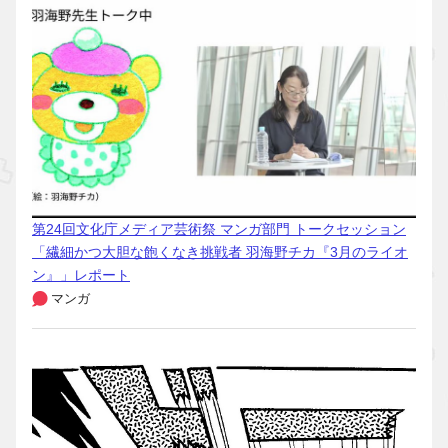
第24回文化庁メディア芸術祭 マンガ部門 トークセッション
「繊細かつ大胆な飽くなき挑戦者 羽海野チカ『3月のライオ
ン』」レポート
マンガ