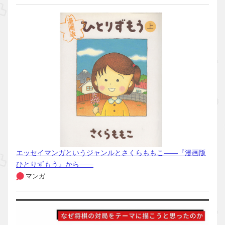
エッセイマンガというジャンルとさくらももこ――『漫画版
ひとりずもう』から――
マンガ