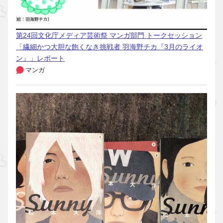
第24回文化庁メディア芸術祭 マンガ部門 トークセッション
「繊細かつ大胆な飽くなき挑戦者 羽海野チカ『3月のライオ
ン』」レポート
マンガ