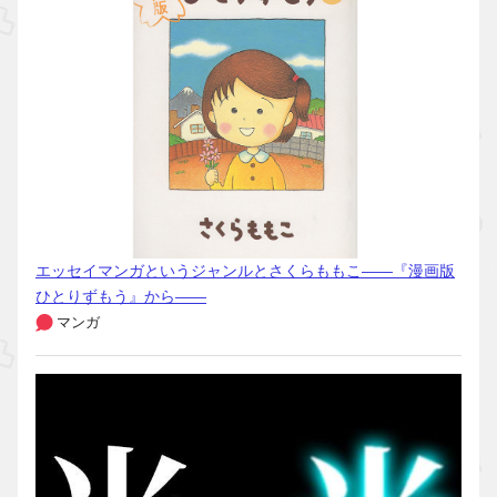
エッセイマンガというジャンルとさくらももこ――『漫画版
ひとりずもう』から――
マンガ