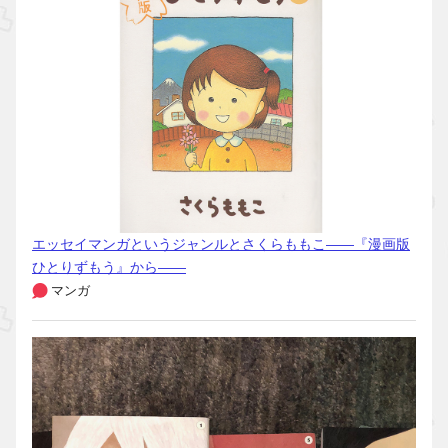
エッセイマンガというジャンルとさくらももこ――『漫画版
ひとりずもう』から――
マンガ