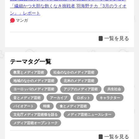
「繊細かつ大胆な飽くなき挑戦者 羽海野チカ『3月のライオ
ン』」レポート
マンガ
一覧を見る
テーマタグ一覧
教育とメディア芸術
社会のなかのメディア芸術
地域のなかのメディア芸術
北米のメディア芸術
ヨーロッパのメディア芸術
アジアのメディア芸術
共生社会
音とメディア芸術
アーカイブ
ロボット
キャラクター
バイオアート
特撮
食とメディア芸術
文化庁メディア芸術祭を語る
メディア芸術ニュースレター
メディア芸術オープントーク
一覧を見る