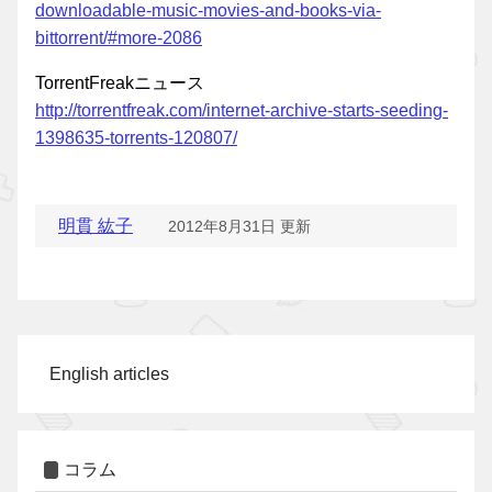
downloadable-music-movies-and-books-via-
bittorrent/#more-2086
TorrentFreakニュース
http://torrentfreak.com/internet-archive-starts-seeding-
1398635-torrents-120807/
明貫 紘子
2012年8月31日 更新
English articles
コラム