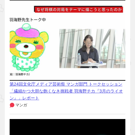
第24回文化庁メディア芸術祭 マンガ部門 トークセッション
「繊細かつ大胆な飽くなき挑戦者 羽海野チカ『3月のライオ
ン』」レポート
マンガ