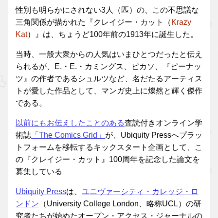
性別も明らかにされない3人（匹）の、この不思議な
三角関係が描かれた『クレイジー・カット（
Krazy
Kat
）』は、ちょうど100年前の1913年に誕生した。
当時、一般大衆からの人気はいまひとつだったと伝え
られるが、E.・E.・カミングス、ピカソ、『ピーナッ
ツ』の作者であるシュルツなど、名だたるアーティス
トが愛した作品として、マンガ史上に燦然と輝く傑作
である。
以前にもお伝えしたことのある
査読付きオンライン学
術誌
「The Comics Grid」
が、Ubiquity Pressへプラッ
トフォームを移転するキックスタート企画として、こ
の『クレイジー・カット』100周年を記念した論文を
募集している
Ubiquity Press
は、
ユニヴァーシティ・カレッジ・ロ
ンドン
（University College London、略称UCL）の研
究者たちが始めたオープン・アクセス・ジャーナルの