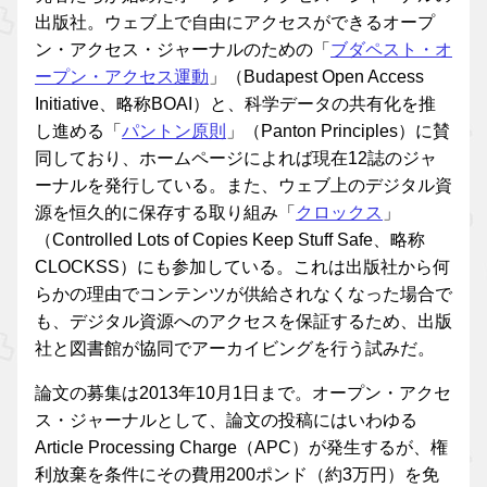
出版社。ウェブ上で自由にアクセスができるオープ
ン・アクセス・ジャーナルのための「
ブダペスト・オ
ープン・アクセス運動
」（Budapest Open Access
Initiative、略称BOAI）と、科学データの共有化を推
し進める「
パントン原則
」（Panton Principles）に賛
同しており、ホームページによれば現在12誌のジャ
ーナルを発行している。また、ウェブ上のデジタル資
源を恒久的に保存する取り組み「
クロックス
」
（Controlled Lots of Copies Keep Stuff Safe、略称
CLOCKSS）にも参加している。これは出版社から何
らかの理由でコンテンツが供給されなくなった場合で
も、デジタル資源へのアクセスを保証するため、出版
社と図書館が協同でアーカイビングを行う試みだ。
論文の募集は2013年10月1日まで。オープン・アクセ
ス・ジャーナルとして、論文の投稿にはいわゆる
Article Processing Charge（APC）が発生するが、権
利放棄を条件にその費用200ポンド（約3万円）を免