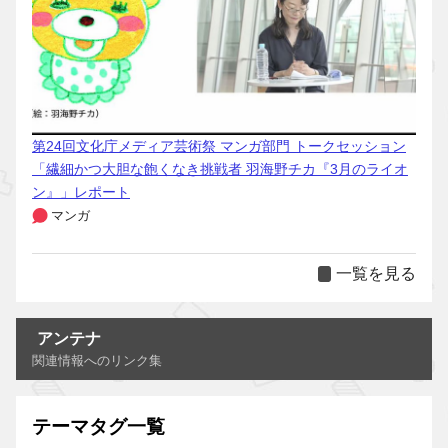
第24回文化庁メディア芸術祭 マンガ部門 トークセッション
「繊細かつ大胆な飽くなき挑戦者 羽海野チカ『3月のライオ
ン』」レポート
マンガ
一覧を見る
アンテナ
関連情報へのリンク集
テーマタグ一覧