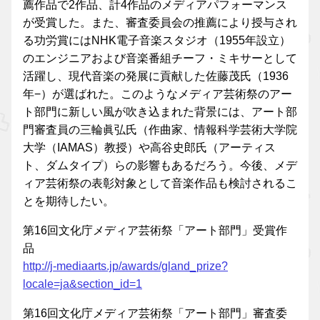
薦作品で2作品、計4作品のメディアパフォーマンス
が受賞した。また、審査委員会の推薦により授与され
る功労賞にはNHK電子音楽スタジオ（1955年設立）
のエンジニアおよび音楽番組チーフ・ミキサーとして
活躍し、現代音楽の発展に貢献した佐藤茂氏（1936
年−）が選ばれた。このようなメディア芸術祭のアー
ト部門に新しい風が吹き込まれた背景には、アート部
門審査員の三輪眞弘氏（作曲家、情報科学芸術大学院
大学（IAMAS）教授）や高谷史郎氏（アーティス
ト、ダムタイプ）らの影響もあるだろう。今後、メデ
ィア芸術祭の表彰対象として音楽作品も検討されるこ
とを期待したい。
第16回文化庁メディア芸術祭「アート部門」受賞作
品
http://j-mediaarts.jp/awards/gland_prize?
locale=ja&section_id=1
第16回文化庁メディア芸術祭「アート部門」審査委