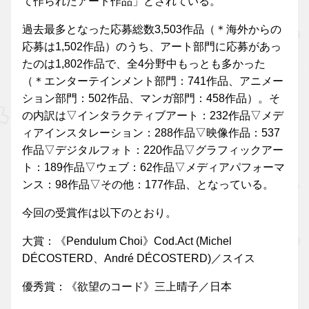
て作られたアート作品」とされている。
過去最多となった応募総数3,503作品（＊海外からの
応募は1,502作品）のうち、アート部門に応募があっ
たのは1,802作品で、全4分野中もっとも多かった
（＊エンターテインメント部門：741作品、アニメー
ション部門：502作品、マンガ部門：458作品）。そ
の内訳は▽インタラクティブアート：232作品▽メデ
ィアインスタレーション：288作品▽映像作品：537
作品▽デジタルフォト：220作品▽グラフィックアー
ト：189作品▽ウェブ：62作品▽メディアパフォーマ
ンス：98作品▽その他：177作品、となっている。
今回の受賞作は以下のとおり。
大賞：《Pendulum Choi》Cod.Act (Michel
DÉCOSTERD、André DÉCOSTERD)／スイス
優秀賞：《欲望のコード》三上晴子／日本