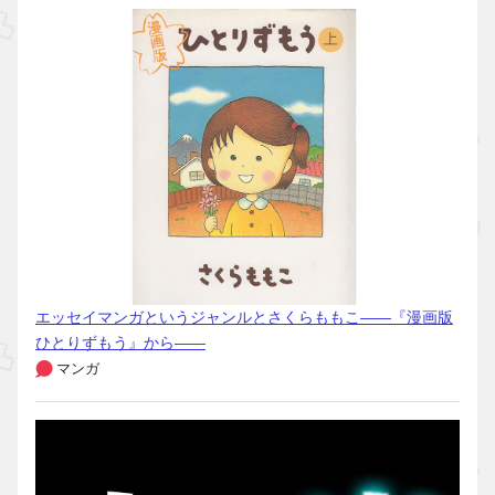
エッセイマンガというジャンルとさくらももこ――『漫画版
ひとりずもう』から――
マンガ