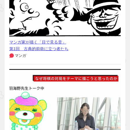
マンガ家が描く「目で見る音」
第1回 古典的前衛に立つ者たち
マンガ