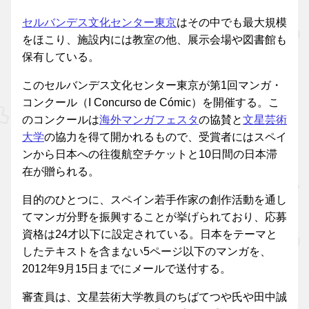
セルバンデス文化センター東京
はその中でも最大規模
をほこり、施設内には教室の他、展示会場や図書館も
保有している。
このセルバンデス文化センター東京が第1回マンガ・
コンクール（I Concurso de Cómic）を開催する。こ
のコンクールは
海外マンガフェスタ
の協賛と
文星芸術
大学
の協力を得て開かれるもので、受賞者にはスペイ
ンから日本への往復航空チケットと10日間の日本滞
在が贈られる。
目的のひとつに、スペイン若手作家の創作活動を通し
てマンガ分野を振興することが挙げられており、応募
資格は24才以下に設定されている。日本をテーマと
したテキストを含まない5ページ以下のマンガを、
2012年9月15日までにメールで送付する。
審査員は、文星芸術大学教員のちばてつや氏や田中誠