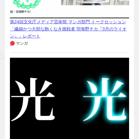
第24回文化庁メディア芸術祭 マンガ部門 トークセッション
「繊細かつ大胆な飽くなき挑戦者 羽海野チカ『3月のライオ
ン』」レポート
マンガ