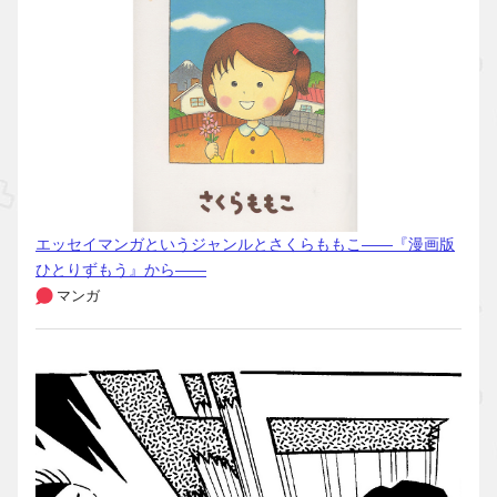
エッセイマンガというジャンルとさくらももこ――『漫画版
ひとりずもう』から――
マンガ