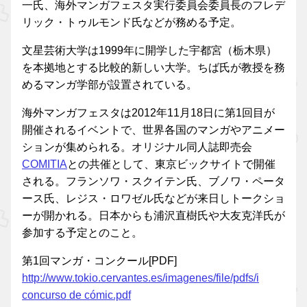
一氏、海外マンガフェスタ実行委員会委員長のフレデ
リック・トゥルモンド氏などが務める予定。
文星芸術大学は1999年に開学した宇都宮（栃木県）
を本拠地とする比較的新しい大学。ちば氏が教授を務
めるマンガ学部が設置されている。
海外マンガフェスタは2012年11月18日に第1回目が
開催されるイベントで、世界各国のマンガやアニメー
ションが集められる。オリジナル同人誌即売会
COMITIA
との共催として、東京ビックサイトで開催
される。フランソワ・スクイテン氏、ブノワ・ペータ
ース氏、レジス・ロワゼル氏などが来日しトークショ
ーが開かれる。日本からも浦沢直樹氏や大友克洋氏が
参加する予定とのこと。
第1回マンガ・コンクール[PDF]
http://www.tokio.cervantes.es/imagenes/file/pdfs/i
concurso de cómic.pdf