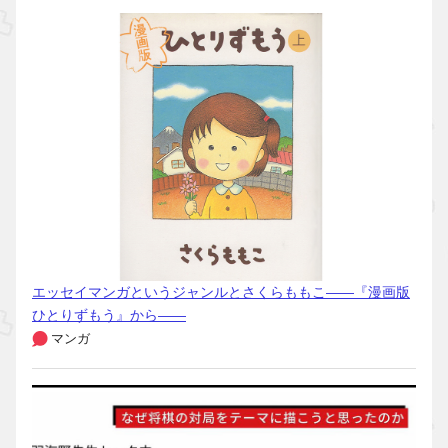
エッセイマンガというジャンルとさくらももこ――『漫画版
ひとりずもう』から――
マンガ