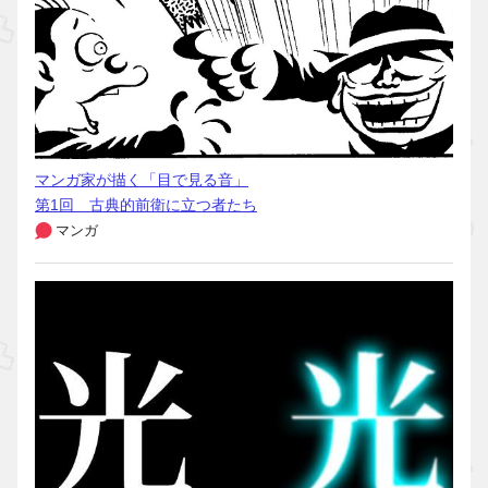
マンガ家が描く「目で見る音」
第1回 古典的前衛に立つ者たち
マンガ