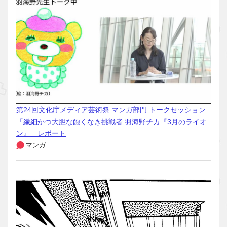
第24回文化庁メディア芸術祭 マンガ部門 トークセッション
「繊細かつ大胆な飽くなき挑戦者 羽海野チカ『3月のライオ
ン』」レポート
マンガ