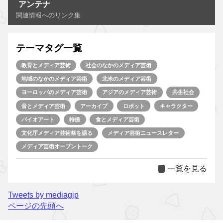
アンテナ
関連情報へのリンク集
テーマタグ一覧
教育とメディア芸術
社会のなかのメディア芸術
地域のなかのメディア芸術
北米のメディア芸術
ヨーロッパのメディア芸術
アジアのメディア芸術
共生社会
音とメディア芸術
アーカイブ
ロボット
キャラクター
バイオアート
特撮
食とメディア芸術
文化庁メディア芸術祭を語る
メディア芸術ニュースレター
メディア芸術オープントーク
一覧を見る
Tweets by mediagjp
ページの先頭へ