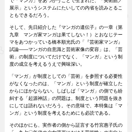
で「マンガ」をあつかうことで生まれた、「美術館／
展示」というシステムにたいしての内省を読みとるこ
ともできるだろう。
そして、先日紹介した『マンガの遺伝子』の一章（第
九章 マンガ家マンガは果てしない！）とおなじテー
マをあつかっている橋本順光氏の「『芸術家マンガ』
試論——マンガの自意識と芸術家像の変容」は、「芸
術」の制度についてだけでなく、「マンガ」という制
度の成立を考えるうえで興味深い。
「マンガ」が制度としての「芸術」を参照する必要性
がなくなったのは、「マンガ」という制度が確立した
からにほかならない。しばしば「マンガ」の側でも紛
糾する「起源神話」の問題は、制度という問題を抜き
にしては語れないだろう。その意味で、本特集は「マ
ンガ」という制度を考えるためにも必読である。
そのほかにも、実作者の側から証言する竹宮惠子氏の