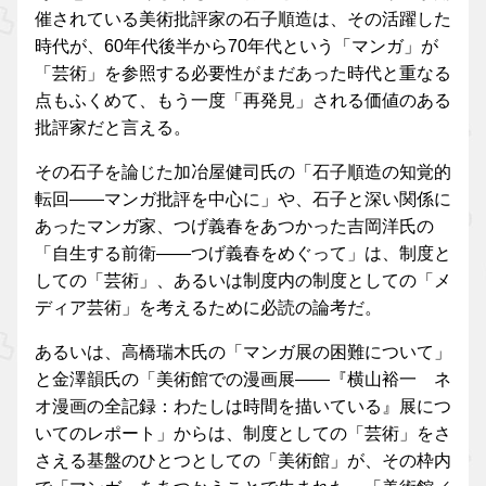
催されている美術批評家の石子順造は、その活躍した
時代が、60年代後半から70年代という「マンガ」が
「芸術」を参照する必要性がまだあった時代と重なる
点もふくめて、もう一度「再発見」される価値のある
批評家だと言える。
その石子を論じた加冶屋健司氏の「石子順造の知覚的
転回——マンガ批評を中心に」や、石子と深い関係に
あったマンガ家、つげ義春をあつかった吉岡洋氏の
「自生する前衛——つげ義春をめぐって」は、制度と
しての「芸術」、あるいは制度内の制度としての「メ
ディア芸術」を考えるために必読の論考だ。
あるいは、高橋瑞木氏の「マンガ展の困難について」
と金澤韻氏の「美術館での漫画展——『横山裕一 ネ
オ漫画の全記録：わたしは時間を描いている』展につ
いてのレポート」からは、制度としての「芸術」をさ
さえる基盤のひとつとしての「美術館」が、その枠内