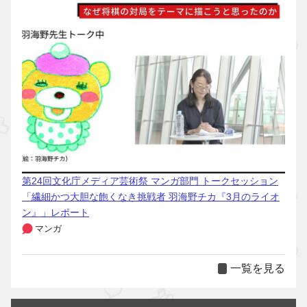
第24回文化庁メディア芸術祭 マンガ部門 トークセッション
「繊細かつ大胆な飽くなき挑戦者 羽海野チカ『3月のライオ
ン』」レポート
マンガ
一覧を見る