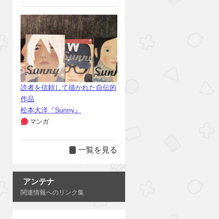
読者を信頼して描かれた自伝的
作品
松本大洋『Sunny』
マンガ
一覧を見る
アンテナ
関連情報へのリンク集