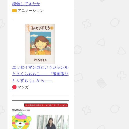
模倣してきたか
アニメーション
エッセイマンガというジャンル
とさくらももこ――『漫画版ひ
とりずもう』から――
マンガ