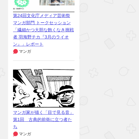
第24回文化庁メディア芸術祭
マンガ部門 トークセッション
「繊細かつ大胆な飽くなき挑戦
者 羽海野チカ『3月のライオ
ン』」レポート
マンガ
マンガ家が描く「目で見る音」
第1回 古典的前衛に立つ者た
ち
マンガ