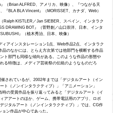
My Youth』（Brian ALFRED、アメリカ、映像）、『つながる天
LA BLA Vincent』（MORISSET、カナダ、Web）
』（Ralph KISTLER／Jan SIEBER、スペイン、インタラク
SS DRAWING BOT』（菅野創／山口崇洋、日本、インタ
TSUBUSHI』（植木秀治、日本、映像）
ディアインスタレーション1点、Web作品2点、インタラク
作品のなかには、とらえ方次第では他部門を横断する作品
ント部門も同様な傾向がある。このような作品の形態や
れる特徴は、メディア芸術祭の伝統のようなものだろ
開催されているが、2002年までは「デジタルアート（イン
ート（ノンインタラクティブ）」「アニメーション」
当時の受賞作品を振り返ってみると「デジタルアート（イ
ィアアートのほか、ゲーム、携帯電話用のアプリ、ロボ
デジタルアート（ノンインタラクティブ）」では、CG作
ション作品が中心であった。