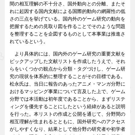
間の相互理解の不十分さ、国外動向との分離、またそ
れに起因する国内文献による国際的動向の網羅性の低
さの三点を挙げている。国内外のゲーム研究の動向を
把握するための見取り図を作ることでそのような問題
を整理することを企図するものとして本事業は推進さ
れているという。
より具体的には、国内外のゲーム研究の重要文献を
ピックアップした文献リストを作成したうえで、それ
らをいくつかの観点から分類・タグづけし、ゲーム研
究の現状を体系的に整理することがその目標である。
松永氏は、当日に報告のあったアニメ・マンガ分野に
おけるマッピング事業について言及した上で、ゲーム
分野では本活動は初年度であることから、まずリステ
ィングを優先することにしたという経緯があると説明
を行った。本リストの作成と公開を通じて、分野間の
相互理解が生まれるとともに、国外研究へのアクセス
がしやすくなり、結果として他分野の研究者や初学者