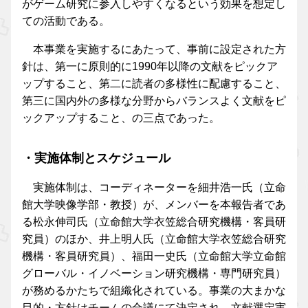
がゲーム研究に参入しやすくなるという効果を想定し
ての活動である。
本事業を実施するにあたって、事前に設定された方
針は、第一に原則的に1990年以降の文献をピックア
ップすること、第二に読者の多様性に配慮すること、
第三に国内外の多様な分野からバランスよく文献をピ
ックアップすること、の三点であった。
・実施体制とスケジュール
実施体制は、コーディネーターを細井浩一氏（立命
館大学映像学部・教授）が、メンバーを本報告者であ
る松永伸司氏（立命館大学衣笠総合研究機構・客員研
究員）のほか、井上明人氏（立命館大学衣笠総合研究
機構・客員研究員）、福田一史氏（立命館大学立命館
グローバル・イノベーション研究機構・専門研究員）
が務めるかたちで組織化されている。事業の大まかな
目的・方針はチームの合議にて決定され、文献選定実