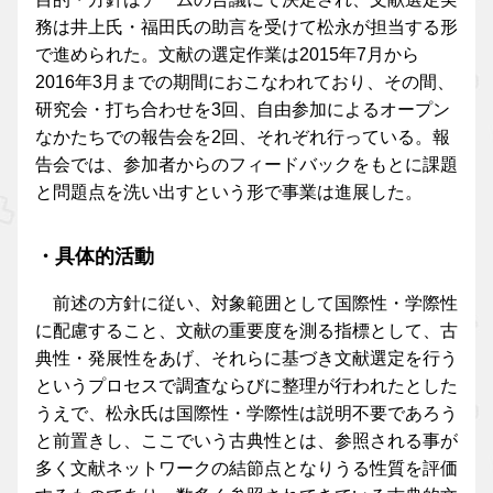
務は井上氏・福田氏の助言を受けて松永が担当する形
で進められた。文献の選定作業は2015年7月から
2016年3月までの期間におこなわれており、その間、
研究会・打ち合わせを3回、自由参加によるオープン
なかたちでの報告会を2回、それぞれ行っている。報
告会では、参加者からのフィードバックをもとに課題
と問題点を洗い出すという形で事業は進展した。
・具体的活動
前述の方針に従い、対象範囲として国際性・学際性
に配慮すること、文献の重要度を測る指標として、古
典性・発展性をあげ、それらに基づき文献選定を行う
というプロセスで調査ならびに整理が行われたとした
うえで、松永氏は国際性・学際性は説明不要であろう
と前置きし、ここでいう古典性とは、参照される事が
多く文献ネットワークの結節点となりうる性質を評価