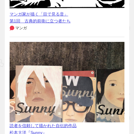
マンガ家が描く「目で見る音」
第1回 古典的前衛に立つ者たち
マンガ
読者を信頼して描かれた自伝的作品
松本大洋『Sunny』