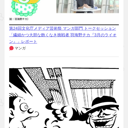
第24回文化庁メディア芸術祭 マンガ部門 トークセッション
「繊細かつ大胆な飽くなき挑戦者 羽海野チカ『3月のライオ
ン』」レポート
マンガ