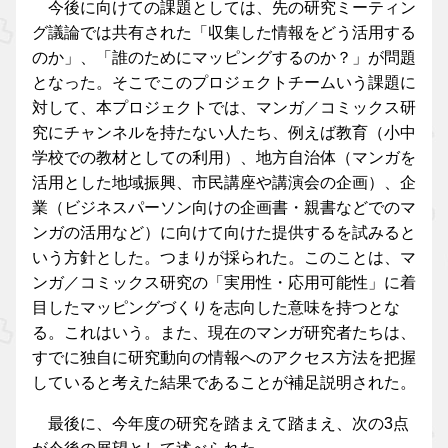
今後に向けての課題としては、先の研究ミーティン
グ議論では共有された「収集した情報をどう活用する
のか」、「誰のためにマッピングするのか？」が問題
となった。そこでこのプロジェクトチームいう課題に
対して、本プロジェクトでは、マンガ／コミックス研
究にチャンネルを持たない人たち、例えば教育（小中
学校での教材としての利用）、地方自治体（マンガを
活用とした地域振興、市民講座や講演会の企画）、企
業（ビジネスパーソン向けの企画書・親書などでのマ
ンガの活用など）に向けて向けた提供するを試みると
いう方針とした。つまりが採られた。このことは、マ
ンガ／コミックス研究の「実用性・応用可能性」に着
目したマッピングづくりを志向した意味を持つとな
る。これはいう。また、現在のマンガ研究者たちは、
すでに独自に研究動向の情報へのアクセス方法を把握
していると考えた結果であることが補足説明された。
最後に、今年度の研究を踏まえて踏まえ、次の3点