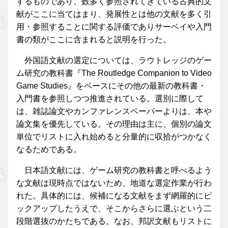
するものであり、数多く参照されてきている古典的文
献がここに当てはまり、発展性とは他の文献を多く引
用・参照することに関する評価でありサーベイや入門
書の類がここに含まれると説明を行った。
外国語文献の選定については、ラウトレッジのゲー
ム研究の教科書『The Routledge Companion to Video
Game Studies』をベースにその他の最新の教科書・
入門書を参照しつつ推進されている。選別に際して
は、雑誌論文やカンファレンスペーパーよりは、本や
論文集を優先している。その理由は主に、個別の論文
単位でリストに入れ始めると分量的に収拾がつかなく
なるためである。
日本語文献には、ゲーム研究の教科書と呼べるよう
な文献は現時点ではないため、地道な選定作業が行わ
れた。具体的には、候補になる文献をまず網羅的にピ
ックアップしたうえで、そこからさらに選ぶという二
段階選抜のかたちである。なお、邦訳文献もリストに