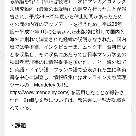
る議論を行い（詳細は後述）、次にマンガ／コミック
ス研究動向（最新の出版物）の調査を行ったことが報
告され、平成24〜25年度から休止期間があったため
その間の内容のアップデートを行うため、平成26年
度〜平成27年9月に公表された出版物に対して国内と
海外に別れて調査された経緯の説明がなされた。国内
班では学術書、インタビュー集、ムック本、資料集な
どを収集し、その収集にあたっては日本マンガ学会の
秋田孝宏理事のに情報提供を頂いた。こと、海外班で
は英語・ドイツ語・フランス語で公表された主に学術
書を中心に調査し、情報収集にはオンライン文献管理
ツールの Mendeley (URL:
https://www.mendeley.com/) を活用したことが報告さ
れた。詳細な文献については、報告書に一覧が記載さ
れている。
・課題