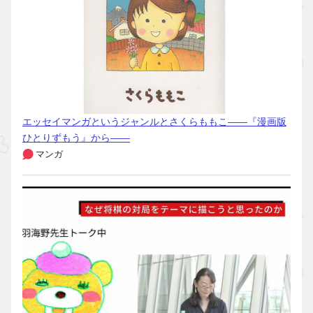
エッセイマンガというジャンルとさくらももこ――『漫画版
ひとりずもう』から――
マンガ