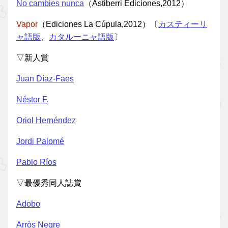
No cambies nunca
（Astiberri Ediciones,2012）
Vapor
（Ediciones La Cúpula,2012）〔
カスティーリ
ャ語版
、
カタルーニャ語版
〕
▽新人賞
Juan Díaz-Faes
Néstor F.
Oriol Hernéndez
Jordi Palomé
Pablo Ríos
▽最優秀同人誌賞
Adobo
Arròs Negre