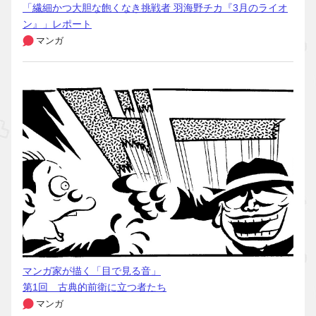
「繊細かつ大胆な飽くなき挑戦者 羽海野チカ『3月のライオ
ン』」レポート
マンガ
マンガ家が描く「目で見る音」
第1回 古典的前衛に立つ者たち
マンガ