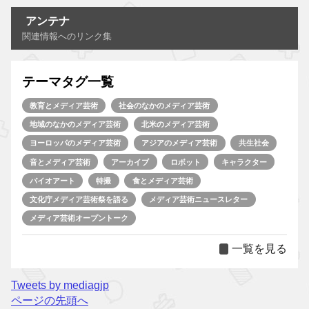
アンテナ
関連情報へのリンク集
テーマタグ一覧
教育とメディア芸術
社会のなかのメディア芸術
地域のなかのメディア芸術
北米のメディア芸術
ヨーロッパのメディア芸術
アジアのメディア芸術
共生社会
音とメディア芸術
アーカイブ
ロボット
キャラクター
バイオアート
特撮
食とメディア芸術
文化庁メディア芸術祭を語る
メディア芸術ニュースレター
メディア芸術オープントーク
一覧を見る
Tweets by mediagjp
ページの先頭へ