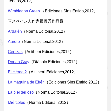
Tebeos,2012）
Wimbledon Green
（Ediciones Sins Entido,2012）
▽スペイン人作家最優秀作品賞
Ardalén
（Norma Editorial,2012）
Aurore
（Norma Editorial,2012）
Cenizas
（Astiberri Ediciones,2012）
Dorian Gray
（Diábolo Ediciones,2012）
El Héroe 2
（Astiberri Ediciones,2012）
La máquina de Efrén
（Ediciones Sins Entido,2012）
La piel del oso
（Norma Editorial,2012）
Miércoles
（Norma Editorial,2012）