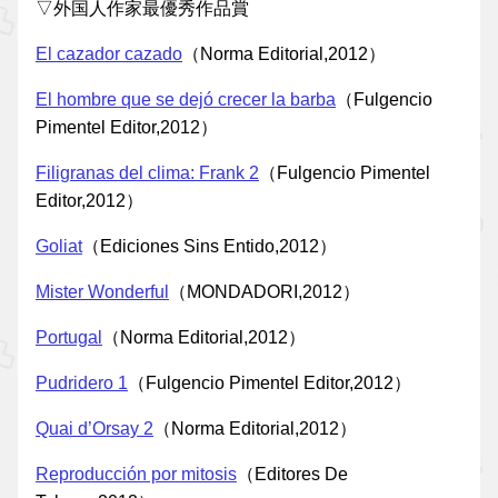
▽外国人作家最優秀作品賞
El cazador cazado
（Norma Editorial,2012）
El hombre que se dejó crecer la barba
（Fulgencio
Pimentel Editor,2012）
Filigranas del clima: Frank 2
（Fulgencio Pimentel
Editor,2012）
Goliat
（Ediciones Sins Entido,2012）
Mister Wonderful
（MONDADORI,2012）
Portugal
（Norma Editorial,2012）
Pudridero 1
（Fulgencio Pimentel Editor,2012）
Quai d’Orsay 2
（Norma Editorial,2012）
Reproducción por mitosis
（Editores De