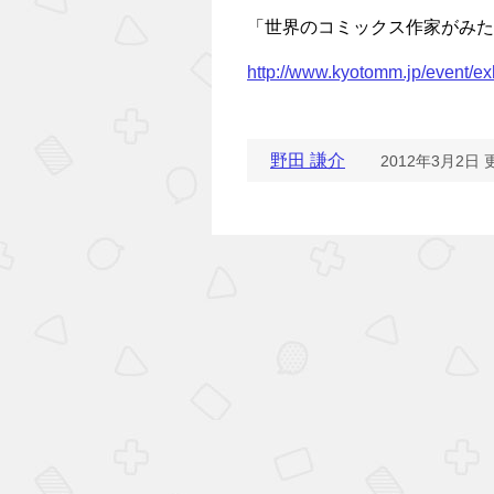
「世界のコミックス作家がみた
http://www.kyotomm.jp/event/e
野田 謙介
2012年3月2日 