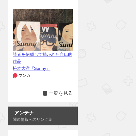
読者を信頼して描かれた自伝的
作品
松本大洋『Sunny』
マンガ
一覧を見る
アンテナ
関連情報へのリンク集