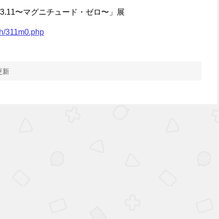
3.11〜マグニチュード・ゼロ〜」展
xh/311m0.php
更新