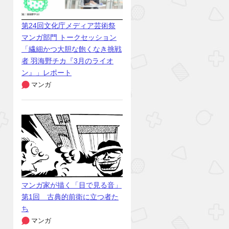
第24回文化庁メディア芸術祭
マンガ部門 トークセッション
「繊細かつ大胆な飽くなき挑戦
者 羽海野チカ『3月のライオ
ン』」レポート
マンガ
マンガ家が描く「目で見る音」
第1回 古典的前衛に立つ者た
ち
マンガ