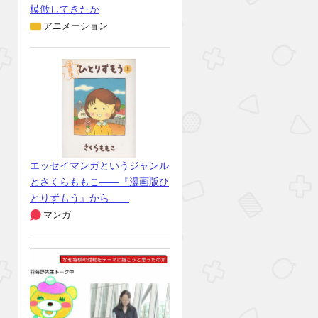
模倣してきたか
アニメーション
エッセイマンガというジャンル
とさくらももこ――『漫画版ひ
とりずもう』から――
マンガ