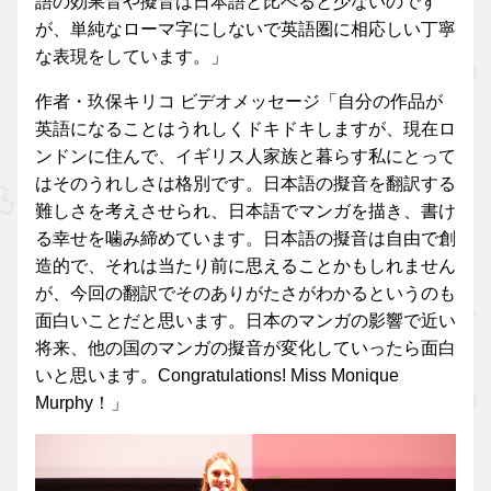
語の効果音や擬音は日本語と比べると少ないのです
が、単純なローマ字にしないで英語圏に相応しい丁寧
な表現をしています。」
作者・玖保キリコ ビデオメッセージ「自分の作品が
英語になることはうれしくドキドキしますが、現在ロ
ンドンに住んで、イギリス人家族と暮らす私にとって
はそのうれしさは格別です。日本語の擬音を翻訳する
難しさを考えさせられ、日本語でマンガを描き、書け
る幸せを噛み締めています。日本語の擬音は自由で創
造的で、それは当たり前に思えることかもしれません
が、今回の翻訳でそのありがたさがわかるというのも
面白いことだと思います。日本のマンガの影響で近い
将来、他の国のマンガの擬音が変化していったら面白
いと思います。Congratulations! Miss Monique
Murphy！」