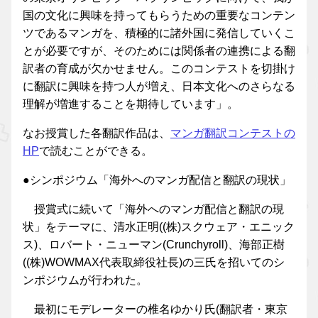
国の文化に興味を持ってもらうための重要なコンテン
ツであるマンガを、積極的に諸外国に発信していくこ
とが必要ですが、そのためには関係者の連携による翻
訳者の育成が欠かせません。このコンテストを切掛け
に翻訳に興味を持つ人が増え、日本文化へのさらなる
理解が増進することを期待しています」。
なお授賞した各翻訳作品は、
マンガ翻訳コンテストの
HP
で読むことができる。
●シンポジウム「海外へのマンガ配信と翻訳の現状」
授賞式に続いて「海外へのマンガ配信と翻訳の現
状」をテーマに、清水正明((株)スクウェア・エニック
ス)、ロバート・ニューマン(Crunchyroll)、海部正樹
((株)WOWMAX代表取締役社長)の三氏を招いてのシ
ンポジウムが行われた。
最初にモデレーターの椎名ゆかり氏(翻訳者・東京