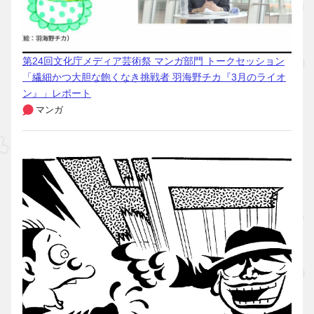
第24回文化庁メディア芸術祭 マンガ部門 トークセッション
「繊細かつ大胆な飽くなき挑戦者 羽海野チカ『3月のライオ
ン』」レポート
マンガ