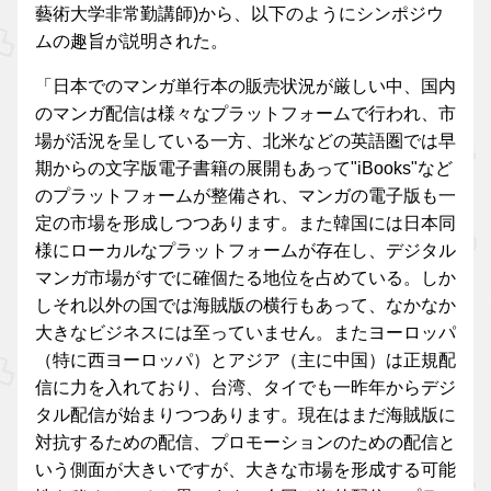
藝術大学非常勤講師)から、以下のようにシンポジウ
ムの趣旨が説明された。
「日本でのマンガ単行本の販売状況が厳しい中、国内
のマンガ配信は様々なプラットフォームで行われ、市
場が活況を呈している一方、北米などの英語圏では早
期からの文字版電子書籍の展開もあって"iBooks"など
のプラットフォームが整備され、マンガの電子版も一
定の市場を形成しつつあります。また韓国には日本同
様にローカルなプラットフォームが存在し、デジタル
マンガ市場がすでに確個たる地位を占めている。しか
しそれ以外の国では海賊版の横行もあって、なかなか
大きなビジネスには至っていません。またヨーロッパ
（特に西ヨーロッパ）とアジア（主に中国）は正規配
信に力を入れており、台湾、タイでも一昨年からデジ
タル配信が始まりつつあります。現在はまだ海賊版に
対抗するための配信、プロモーションのための配信と
いう側面が大きいですが、大きな市場を形成する可能