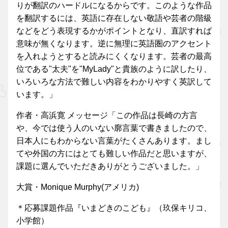
りが翻訳のハードルになるからです。このような作品
を翻訳するには、英語に存在しない敬語や芸者の階級
などをどう表現するかがポイントとなり、直訳すれば
意味が無くなります。逆に無理に英語圏のアクセント
を入れようとすると読みにくくなります。芸者の最高
位である"太夫"を"MyLady"と貴族のように訳したり、
いろいろな方法で難しい内容をわかりやすく英訳して
います。」
作者・高浜寛 メッセージ「この作品は長崎の方言
や、今では使う人のいない廓言葉で書きましたので、
日本人にもわからない言葉がたくさんあります。まし
てや外国の方にはとても難しい作品だと思いますが、
課題に選んでいただきありがとうございました。」
大賞・Monique Murphy(アメリカ)
＊応募課題作品『いまどきのこども』（玖保キリコ、
小学館）