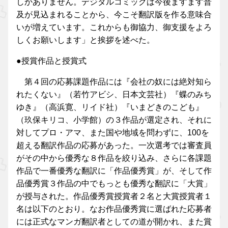
しかありません。デジタルコミックは今後ますます普
及が見込まれることから、今こそ翻訳版を作る意味合
いが増えています。これからも御協力、御支援をよろ
しくお願いします」と挨拶を述べた。
●授賞作品と授賞式
第４回の応募課題作品には『会社の奴には絶対知ら
れたくない』（若竹アビシ、日本文芸社）『蝶のみち
ゆき』（高浜寛、リイド社）『いまどきのこども』
（玖保キリコ、小学館）の３作品が選定され、それに
対してプロ・アマ、また国や地域を問わずに、100を
超える翻訳作品の応募があった。一次選考では審査員
がその中から優秀な８作品を絞り込み、さらに各課題
作品で一番優秀な翻訳に「作品優秀賞」が、そして作
品優秀賞３作品の中でもっとも優秀な翻訳に「大賞」
が授与された。作品優秀賞授賞者２名と大賞授賞者１
名は以下のとおり。なお作品優秀賞に選ばれた応募者
には正式なマンガ翻訳者としての道が開かれ、また賞