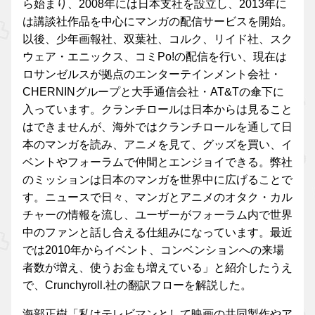
ら始まり、2008年には日本支社を設立し、2013年に
は講談社作品を中心にマンガの配信サービスを開始。
以後、少年画報社、双葉社、コルク、リイド社、スク
ウェア・エニックス、コミPo!の配信を行い、現在は
ロサンゼルスが拠点のエンターテインメント会社・
CHERNINグループと大手通信会社・AT&Tの傘下に
入っています。クランチロールは日本からは見ること
はできませんが、海外ではクランチロールを通して日
本のマンガを読み、アニメを見て、グッズを買い、イ
ベントやフォーラムで仲間とエンジョイできる。弊社
のミッションは日本のマンガを世界中に広げることで
す。ニュースで日々、マンガとアニメのオタク・カル
チャーの情報を流し、ユーザーがフォーラム内で世界
中のファンと話し合える仕組みになっています。最近
では2010年からイベント、コンベンションへの来場
者数が増え、使うお金も増えている」と紹介したうえ
で、Crunchyroll.社の翻訳フローを解説した。
海部正樹「私はテレビマンとして映画の共同製作やア