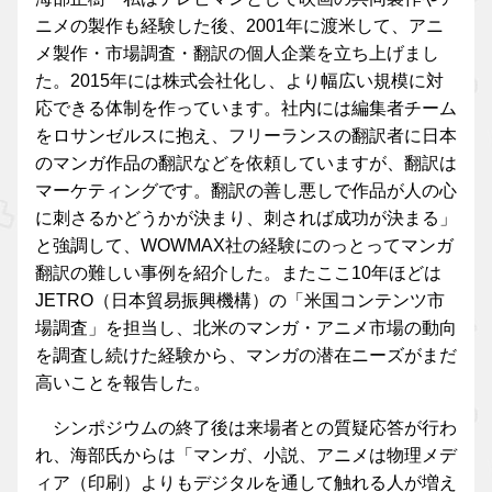
ニメの製作も経験した後、2001年に渡米して、アニ
メ製作・市場調査・翻訳の個人企業を立ち上げまし
た。2015年には株式会社化し、より幅広い規模に対
応できる体制を作っています。社内には編集者チーム
をロサンゼルスに抱え、フリーランスの翻訳者に日本
のマンガ作品の翻訳などを依頼していますが、翻訳は
マーケティングです。翻訳の善し悪しで作品が人の心
に刺さるかどうかが決まり、刺されば成功が決まる」
と強調して、WOWMAX社の経験にのっとってマンガ
翻訳の難しい事例を紹介した。またここ10年ほどは
JETRO（日本貿易振興機構）の「米国コンテンツ市
場調査」を担当し、北米のマンガ・アニメ市場の動向
を調査し続けた経験から、マンガの潜在ニーズがまだ
高いことを報告した。
シンポジウムの終了後は来場者との質疑応答が行わ
れ、海部氏からは「マンガ、小説、アニメは物理メデ
ィア（印刷）よりもデジタルを通して触れる人が増え