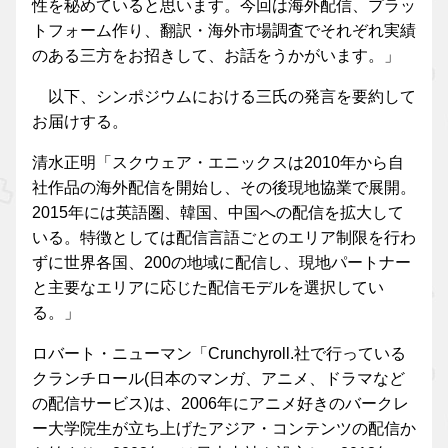
性を秘めていると思います。今回は海外配信、プラッ
トフォーム作り、翻訳・海外市場調査でそれぞれ実績
のある三方をお招きして、お話をうかがいます。」
以下、シンポジウムにおける三氏の発言を要約して
お届けする。
清水正明「スクウェア・エニックスは2010年から自
社作品の海外配信を開始し、その後現地協業で展開。
2015年には英語圏、韓国、中国への配信を拡大して
いる。特徴としては配信言語ごとのエリア制限を行わ
ずに世界各国、200の地域に配信し、現地パートナー
と主要なエリアに応じた配信モデルを選択してい
る。」
ロバート・ニューマン「Crunchyroll.社で行っている
クランチロール(日本のマンガ、アニメ、ドラマなど
の配信サービス)は、2006年にアニメ好きのバークレ
ー大学院生が立ち上げたアジア・コンテンツの配信か