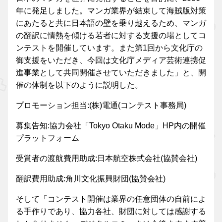
年に発足しました。マンガ業界が結束して海賊版対策
にあたると共に日本語の壁を乗り越えるため、マンガ
の翻訳に情熱を傾ける若者に対する支援の場としてコ
ンテストを開催しています。また第1回から文化庁の
御支援をいただき、今回は文化庁メディア芸術連携促
進事業として共同開催させていただきました」と、開
催の体制を以下のように説明した。
プロモーション担当:(株)電通(コンテスト事務局)
募集告知:協力会社「Tokyo Otaku Mode」HP内の開催
プラットフォーム
受賞者の渡航費用助成:日本航空株式会社(協賛会社)
翻訳費用助成:角川文化振興財団(協賛会社)
そして「コンテスト開催は業界の任意団体の自前によ
る手作りであり、協力各社、財団に対しては感謝する