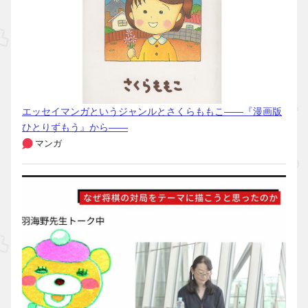
エッセイマンガというジャンルとさくらももこ――『漫画版
ひとりずもう』から――
マンガ