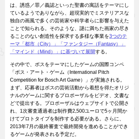
は、誘惑／罪／義認といった聖書の寓話をテーマにし
ているようでありながら、超現実的でミステリアスな
独自の画風で多くの芸術家や科学者らに影響を与えた
ことで知られる。そのような、謎に満ちた画家の尽き
ることのない創造性を探求する多様な事業を
3つのテ
ーマ「都市（City）」「ファンタジー（Fantasy）」
「マインド（Mind）」に基づいて展開
する。
その中で、ボスをテーマにしたゲームの国際コンペ
「ボス・アート・ゲーム（International Pitch
Competition for Bosch Art Game）」が実施される。
まず、応募者はボスの芸術活動から着想を得たオリジ
ナルのゲームに関するプロポーザルをビデオ、文書な
どで提出する。プロポーザルはウェブサイトで公開さ
れ、1次審査通過者は制作費2,500ユーロで5ヶ月間か
けてプロトタイプを制作する必要がある。さらに、
2013年7月の最終審査で最終開発を進めることができ
るゲームが発表される予定だ。