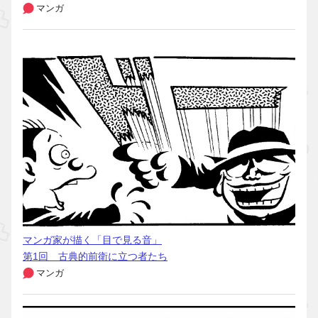
マンガ
マンガ家が描く「目で見る音」
第1回 古典的前衛に立つ者たち
マンガ