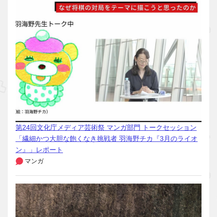
第24回文化庁メディア芸術祭 マンガ部門 トークセッション
「繊細かつ大胆な飽くなき挑戦者 羽海野チカ『3月のライオ
ン』」レポート
マンガ