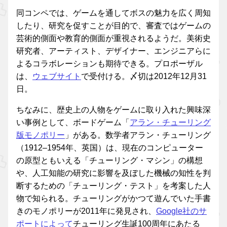
同コンペでは、ゲームを通してボスの魅力を広く周知
したり、研究を促すことが目的で、審査ではゲームの
芸術的側面や教育的側面が重視されるようだ。美術史
研究者、アーティスト、デザイナー、エンジニアらに
よるコラボレーションも期待できる。プロポーザル
は、
ウェブサイト
で受付ける。〆切は2012年12月31
日。
ちなみに、歴史上の人物をゲームに取り入れた興味深
い事例として、ボードゲーム「
アラン・チューリング
版モノポリー
」がある。数学者アラン・チューリング
（1912–1954年、英国）は、現在のコンピューター
の原型ともいえる「チューリング・マシン」の構想
や、人工知能の研究に影響を及ぼした機械の知性を判
断するための「チューリング・テスト」を考案した人
物で知られる。チューリングがかつて遊んでいた手書
きのモノポリーが2011年に発見され、
Google社のサ
ポートによって
チューリング生誕100周年にあたる