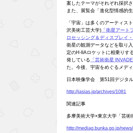
案したテーマがそれぞれ採択さ
また、展覧会「進化型情感的生
「宇宙」は多くのアーティスト
沢美術工芸大学)
「衛星アート
ロセッシング＆ディスプレイ・
衛星の観測データなどを取り入
定のH-IIAロケットに相乗
発している
「芸術衛星 INVAD
た。今後、宇宙をめぐるメディ
日本映像学会 第51回デジタ
http://jasias.jp/archives/1081
関連記事
多摩美術大学×東京大学「芸術衛星
http://mediag.bunka.go.jp/news/