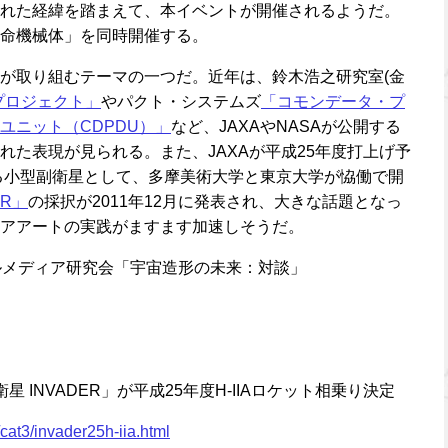
れた経緯を踏まえて、本イベントが開催されるようだ。
命機械体」を同時開催する。
が取り組むテーマの一つだ。近年は、鈴木浩之研究室(金
プロジェクト」
やパクト・システムズ
「コモンデータ・プ
ユニット（CDPDU）」
など、JAXAやNASAが公開する
れた表現が見られる。また、JAXAが平成25年度打上げ予
りする小型副衛星として、多摩美術大学と東京大学が恊働で開
ER」
の採択が2011年12月に発表され、大きな話題となっ
アアートの実践がますます加速しそうだ。
ルメディア研究会「宇宙造形の未来：対談」
 INVADER」が平成25年度H-IIAロケット相乗り決定
cat3/invader25h-iia.html