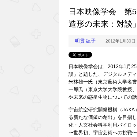
日本映像学会 第
造形の未来：対談
明貫 紘子
2012年1月30日
日本映像学会は、2012年1月
談」と題した、デジタルメディ
米林雄一氏（東京藝術大学名誉
一郎氏（東京大学大学院教授、
や未来の惑星生物についての話
宇宙航空研究開発機構（JAX
る新たな価値の創出」を目指し
化・人文社会科学利用パイロッ
〜世界初、宇宙芸術への挑戦〜」