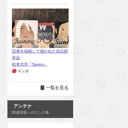
読者を信頼して描かれた自伝的
作品
松本大洋『Sunny』
マンガ
一覧を見る
アンテナ
関連情報へのリンク集