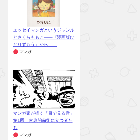
エッセイマンガというジャンル
とさくらももこ――『漫画版ひ
とりずもう』から――
マンガ
マンガ家が描く「目で見る音」
第1回 古典的前衛に立つ者た
ち
マンガ