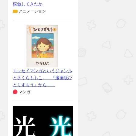
模倣してきたか
アニメーション
エッセイマンガというジャンル
とさくらももこ――『漫画版ひ
とりずもう』から――
マンガ