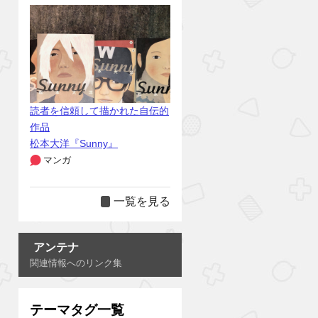
読者を信頼して描かれた自伝的
作品
松本大洋『Sunny』
マンガ
一覧を見る
アンテナ
関連情報へのリンク集
テーマタグ一覧