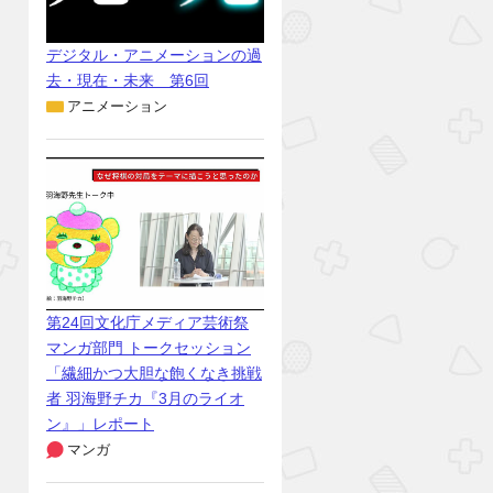
デジタル・アニメーションの過
去・現在・未来 第6回
アニメーション
第24回文化庁メディア芸術祭
マンガ部門 トークセッション
「繊細かつ大胆な飽くなき挑戦
者 羽海野チカ『3月のライオ
ン』」レポート
マンガ