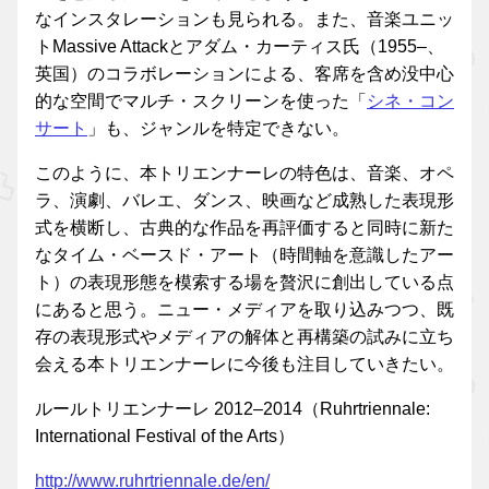
なインスタレーションも見られる。また、音楽ユニッ
トMassive Attackとアダム・カーティス氏（1955–、
英国）のコラボレーションによる、客席を含め没中心
的な空間でマルチ・スクリーンを使った「
シネ・コン
サート
」も、ジャンルを特定できない。
このように、本トリエンナーレの特色は、音楽、オペ
ラ、演劇、バレエ、ダンス、映画など成熟した表現形
式を横断し、古典的な作品を再評価すると同時に新た
なタイム・ベースド・アート（時間軸を意識したアー
ト）の表現形態を模索する場を贅沢に創出している点
にあると思う。ニュー・メディアを取り込みつつ、既
存の表現形式やメディアの解体と再構築の試みに立ち
会える本トリエンナーレに今後も注目していきたい。
ルールトリエンナーレ 2012–2014（Ruhrtriennale:
International Festival of the Arts）
http://www.ruhrtriennale.de/en/