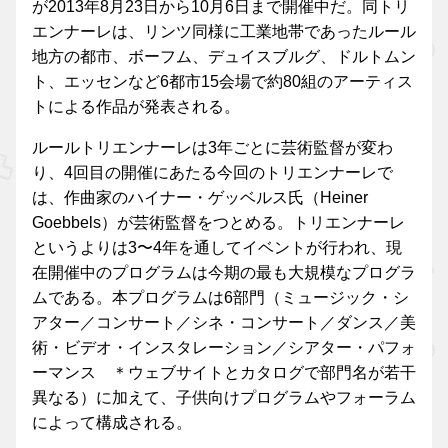
が2013年8月23日から10月6日まで開催中だ。同トリ
エンナーレは、リンツ同様に工業地帯であったルール
地方の都市、ボーフム、デュイスブルグ、ドルトムン
ト、エッセンなど6都市15会場で約80組のアーティス
トによる作品が発表される。
ルールトリエンナーレは3年ごとに芸術監督が変わ
り、4回目の開催にあたる今回のトリエンナーレで
は、作曲家のハイナー・ゲッベルス氏（Heiner
Goebbels）が芸術監督をつとめる。トリエンナーレ
というよりは3〜4年を通してイベントが行われ、現
在開催中のプログラムは今期の最も大規模なプログラ
ムである。本プログラムは6部門（ミュージック・シ
アター／コンサート／シネ・コンサート／ダンス／美
術・ビデオ・インスタレーション／シアター・パフォ
ーマンス ＊ウェブサイトとカタログで部門名が若干
異なる）に加えて、子供向けプログラムやフォーラム
によって構成される。