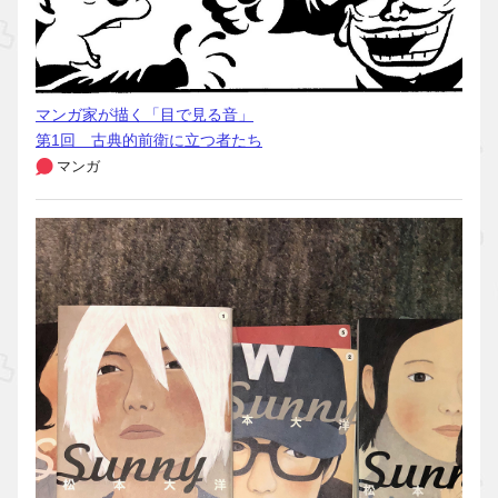
マンガ家が描く「目で見る音」
第1回 古典的前衛に立つ者たち
マンガ