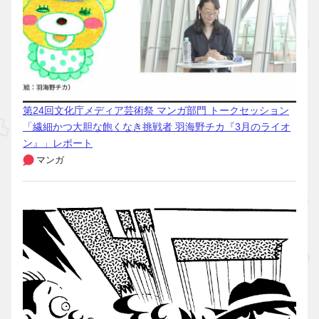
第24回文化庁メディア芸術祭 マンガ部門 トークセッション
「繊細かつ大胆な飽くなき挑戦者 羽海野チカ『3月のライオ
ン』」レポート
マンガ