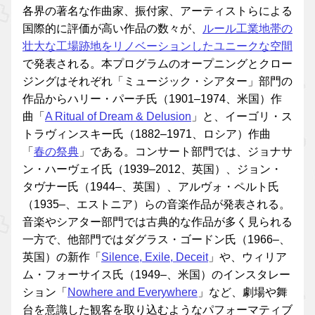
各界の著名な作曲家、振付家、アーティストらによる
国際的に評価が高い作品の数々が、
ルール工業地帯の
壮大な工場跡地をリノベーションしたユニークな空間
で発表される。本プログラムのオープニングとクロー
ジングはそれぞれ「ミュージック・シアター」部門の
作品からハリー・パーチ氏（1901–1974、米国）作
曲「
A Ritual of Dream & Delusion
」と、イーゴリ・ス
トラヴィンスキー氏（1882–1971、ロシア）作曲
「
春の祭典
」である。コンサート部門では、ジョナサ
ン・ハーヴェイ氏（1939–2012、英国）、ジョン・
タヴナー氏（1944–、英国）、アルヴォ・ペルト氏
（1935–、エストニア）らの音楽作品が発表される。
音楽やシアター部門では古典的な作品が多く見られる
一方で、他部門ではダグラス・ゴードン氏（1966–、
英国）の新作「
Silence, Exile, Deceit
」や、ウィリア
ム・フォーサイス氏（1949–、米国）のインスタレー
ション「
Nowhere and Everywhere
」など、劇場や舞
台を意識した観客を取り込むようなパフォーマティブ