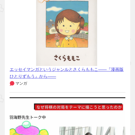
エッセイマンガというジャンルとさくらももこ――『漫画版
ひとりずもう』から――
マンガ