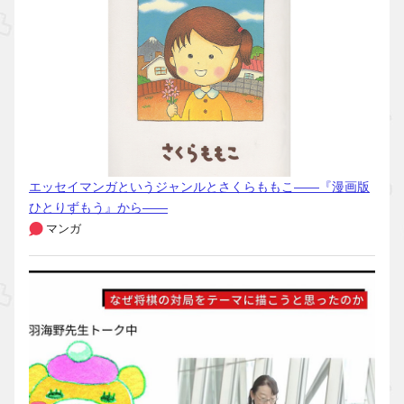
エッセイマンガというジャンルとさくらももこ――『漫画版
ひとりずもう』から――
マンガ