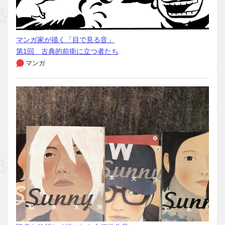
マンガ家が描く「目で見る音」
第1回 古典的前衛に立つ者たち
マンガ