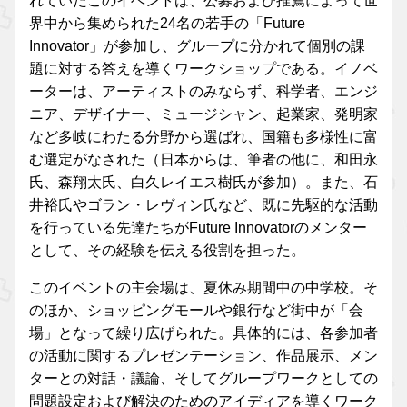
れていたこのイベントは、公募および推薦によって世
界中から集められた24名の若手の「Future
Innovator」が参加し、グループに分かれて個別の課
題に対する答えを導くワークショップである。イノベ
ーターは、アーティストのみならず、科学者、エンジ
ニア、デザイナー、ミュージシャン、起業家、発明家
など多岐にわたる分野から選ばれ、国籍も多様性に富
む選定がなされた（日本からは、筆者の他に、和田永
氏、森翔太氏、白久レイエス樹氏が参加）。また、石
井裕氏やゴラン・レヴィン氏など、既に先駆的な活動
を行っている先達たちがFuture Innovatorのメンター
として、その経験を伝える役割を担った。
このイベントの主会場は、夏休み期間中の中学校。そ
のほか、ショッピングモールや銀行など街中が「会
場」となって繰り広げられた。具体的には、各参加者
の活動に関するプレゼンテーション、作品展示、メン
ターとの対話・議論、そしてグループワークとしての
問題設定および解決のためのアイディアを導くワーク