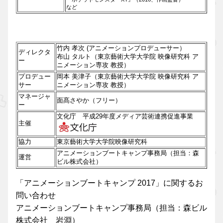
など
竹内 孝次 (アニメーションプロデューサー）
ディレクタ
布山 タルト（東京藝術大学大学院 映像研究科 ア
ー
ニメーション専攻 教授）
プロデュー
岡本 美津子（東京藝術大学大学院 映像研究科 ア
サー
ニメーション専攻 教授）
マネージャ
面髙さやか（フリー）
ー
文化庁 平成29年度メディア芸術連携促進事業
主催
協力
東京藝術大学大学院映像研究科
アニメーションブートキャンプ事務局（担当：森
運営
ビル株式会社）
「アニメーションブートキャンプ 2017」に関するお
問い合わせ
アニメーションブートキャンプ事務局（担当：森ビル
株式会社 岩淵）