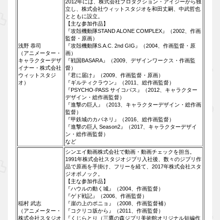
2012年には、株式会社プロダクション・アイジーから独
立し、株式会社ウィットスタジオを和田丈嗣、中武哲也
とともに設立。
【主な参加作品】
『攻殻機動隊STAND ALONE COMPLEX』（2002、作画
監督・原画）
浅野 恭司
『攻殻機動隊S.A.C. 2nd GIG』（2004、作画監督・原
（アニメーター・
画）
キャラクターデザ
『戦国BASARA』（2009、デザインワークス・作画監
イナー・株式会社
督）
ウィットスタジ
『君に届け』（2009、作画監督・原画）
オ）
『ギルティクラウン』（2011、総作画監督）
『PSYCHO-PASS サイコパス』（2012、キャラクター
デザイン・総作画監督）
『進撃の巨人』（2013、キャラクターデザイン・総作画
監督）
『甲鉄城のカバネリ』（2016、総作画監督）
『進撃の巨人 Season2』（2017、キャラクターデザイ
ン・総作画監督）
など
シンエイ動画株式会社で動画・動画チェックを担当。
1991年株式会社スタジオジブリ入社後、数々のジブリ作
品で原画を手掛け、フリーを経て、2017年株式会社スタ
ジオポノック。
【主な参加作品】
『ハウルの動く城』（2004、作画監督）
『ゲド戦記』（2006、作画監督）
稲村 武志
『崖の上のポニョ』（2008、作画監督補）
（アニメーター・
『コクリコ坂から』（2011、作画監督）
株式会社スタジオ
『くじらとり（三鷹の森ジブリ美術館オリジナル短編作