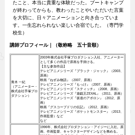
たこと、本当に貴重な体験だった。ブートキャンプ
が終わってからも、教わったことやいただいた言葉
を大切に、日々アニメーションと向き合っていま
す。一生忘れられない楽しい合宿でした。（専門学
校生）
講師プロフィール｜（敬称略 五十音順）
2003年株式会社手塚プロダクション入社、アニメーター
として多くの作品で原画を手掛ける。
【主な参加作品】
テレビアニメシリーズ『ブラック・ジャック』（2003、
原画）
映画『ねずみ物語』（2007、原画）
青木 一紀
テレビアニメシリーズ『もっけ』（2007、原画）
（アニメーター・
テレビアニメシリーズ『スティッチ』（2008、原画）
株式会社手塚プロ
テレビアニメシリーズ『遊戯王ZEXAL』（2011、原画）
ダクション）
テレビアニメシリーズ『坂道のアポロン』（2012、原
画）
映画『グスコーブドリの伝記』（2012、原画）
テレビアニメシリーズ『ポケットモンスター』（2013、
作画監督）など
など
1996年、株式会社プロダクション・アイジーに入社。原
画、作画監督、キャラクターデザインなどを務める。