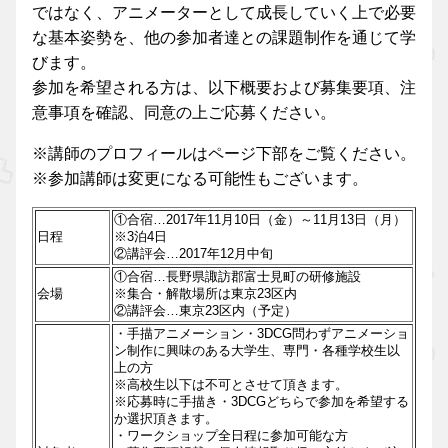
ではなく、アニメーターとして成長していく上で必要
な基本姿勢を、他の参加者達との課題制作を通じて学
びます。
参加を希望される方は、以下概要および募集要項、注
意事項を確認、同意の上ご応募ください。
※講師のプロフィールはページ下部をご覧ください。
※参加講師は変更になる可能性もございます。
①合宿…2017年11月10日（金）～11月13日（月）
日程
※3泊4日
②講評会…2017年12月中旬
①合宿…長野県諏訪郡富士見町の研修施設
会場
※集合・解散場所は東京23区内
②講評会…東京23区内（予定）
・手描アニメーション・3DCG問わずアニメーショ
ン制作に興味のある大学生、専門・各種学校生以
上の方
※高校生以下は不可とさせて頂きます。
※応募時に手描き・3DCGどちらで参加を希望する
か選択頂きます。
・ワークショップ全日程に参加可能な方