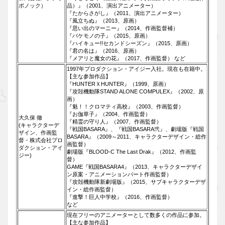
ポノック）
品）』（2001、演出アニメーター）
『たからさがし』（2011、演出アニメーター）
『風立ちぬ』（2013、原画）
『思い出のマーニー』（2014、作画監督補）
『バケモノの子』（2015、原画）
『ハイキュー!!︎セカンドシーズン』（2015、原画）
『君の名は』（2016、原画）
『メアリと魔女の花』（2017、作画監督） など
1997年プロダクション・アイジー入社。現在も在籍中。
【主な参加作品】
『HUNTERＸHUNTER』（1999、原画）
『攻殻機動隊STAND ALONE COMPULEX』（2002、原
画）
『魁！！クロマティ高校』（2003、作画監督）
『お伽草子』（2004、作画監督）
大久保 徹
『精霊の守り人』（2007、作画監督）
(キャラクターデ
『戦国BASARA』、『戦国BASARA弐』、劇場版『戦国
ザイン、作画監
BASARA』（2009～2011、キャラクターデザイン・総作
督・株式会社プロ
画監督）
ダクション・アイ
劇場版『BLOOD-C The Last Drak』（2012、作画監
ジー)
督）
GAME『戦国BASARA4』（2013、キャラクターデザイ
ン原案・アニメーションパート作画監督）
『攻殻機動隊新劇場版』（2015、サブキャラクターデザ
イン・総作画監督）
『進撃！巨人中学校』（2016、作画監督）
など
現在フリーのアニメーターとして数多くの作品に参加。
【主な参加作品】