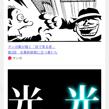
マンガ家が描く「目で見る音」
第1回 古典的前衛に立つ者たち
マンガ