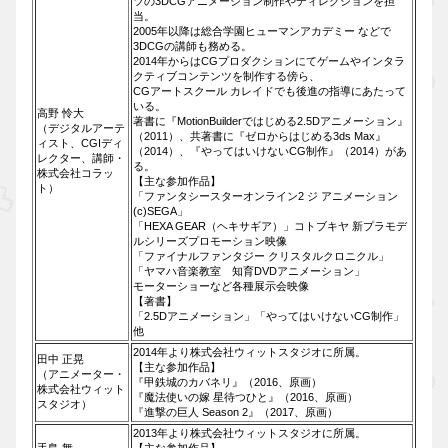
ツの3DCGアニメーション制作やディレクションを担
当。
2005年以降は総合学園ヒューマンアカデミー などで
3DCGの講師も務める。
2014年からはCGプロダクションにてゲームやインタラ
クティブコンテンツを制作する傍ら、
CGアートスクール カレイドでも後進の指導にあたって
いる。
高野 怜大
著書に『MotionBuilderではじめる2.5Dアニメーション』
（デジタルアーテ
（2011）、共著書に『ゼロからはじめる3ds Max』
ィスト、CGIディ
（2014）、『やってはいけないCG制作』（2014）があ
レクター、講師・
る。
株式会社コラッ
【主な参加作品】
ト）
「ファンタシースターオンライン2 ジ アニメーション
(c)SEGA」
「HEXA GEAR（ヘキサギア）」コトブキヤ 新プラモデ
ルシリーズプロモーション映像
「ファイナルファンタジー クリスタルクロニクル」
「ヤマハ音楽教室 知育DVDアニメーション」
モーターショーなど各種展示会映像
【著書】
「2.5Dアニメーション」「やってはいけないCG制作」
他
2014年より株式会社ウィットスタジオに所属。
田中 正晃
【主な参加作品】
（アニメーター・
『甲鉄城のカバネリ』（2016、原画）
株式会社ウィット
『魔法使いの嫁 星待つひと』（2016、原画）
スタジオ）
『進撃の巨人 Season 2』（2017、原画）
2013年より株式会社ウィットスタジオに所属。