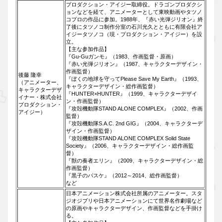
プロダクション・アイジー取締役。ドラゴンプロダクシ
ョンなどを経て、アニメーターとして東映動画やタツノ
コプロの作品に参加。1988年、『赤い光弾ジリオン』終
了後にタツノコ制作分室の石川光久とともに有限会社ア
イジータツノコ（現・プロダクション・アイジー）を設
立。
【主な参加作品】
『Gu-Guガンモ』（1983、作画監督・原画）
『赤い光弾ジリオン』（1987、キャラクターデザイン・
作画監督）
後藤 隆幸
『ぼくの地球を守ってPlease Save My Earth』（1993、
（アニメーター、
キャラクターデザイン・総作画監督）
キャラクターデザ
『HUNTER×HUNTER』（1999、キャラクターデザイ
イナー・株式会社
ン・作画監督）
プロダクション・
『攻殻機動隊STAND ALONE COMPLEX』（2002、作画
アイジー）
監督）
『攻殻機動隊S.A.C. 2nd GIG』（2004、キャラクターデ
ザイン・作画監督）
『攻殻機動隊STAND ALONE COMPLEX Solid State
Society』（2006、キャラクターデザイン・総作画監
督）
『獣の奏者エリン』（2009、キャラクターデザイン・総
作画監督）
『黒子のバスケ』（2012～2014、総作画監督）
など
日本アニメーション株式会社所属のアニメーター。スタ
ジオジブリや日本アニメーションにて世界名作劇場など
の原画やキャラクターデザイン、作画監督などを手掛け
る。