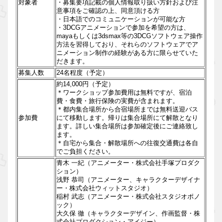
対象者
・募集要項記載の個人情報取り扱い方針および注
意事項をご確認の上、同意頂ける方
・日本語でのコミュニケーションが可能な方
・3DCGアニメーションで参加を希望の方は、
mayaもしくは3dsmax等の3DCGソフトウェア操作
方法を習得しており、それらのソフトウェアでア
ニメーション制作の経験がある方に限らせていた
だきます。
募集人数
24名程度（予定）
約14,000円（予定）
＊ワークショップ参加費用は無料ですが、宿泊
費・食費・旅行保険の実費が含まれます。
＊都内集合場所から合宿場所までは無料送迎バス
参加費
にて移動します。帰りは集合場所にて解散となり
ます。詳しい集合場所は参加確定後にご連絡致し
ます。
＊自宅から集合・解散場所への往復交通費は各自
でご負担ください。
青木 一紀（アニメーター・株式会社手塚プロダク
ション）
浅野 恭司（アニメーター、キャラクターデザイナ
ー・株式会社ウィットスタジオ）
稲村 武志（アニメーター・株式会社スタジオポノ
ック）
大久保 徹（キャラクターデザイン、作画監督・株
式会社プロダクション・アイジー）