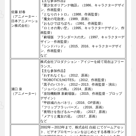
【主な参加作品】
『愛少女ポリアンナ物語』（1986、キャラクターデザイ
ン、作画監督）
佐藤 好春
『となりのトトロ』（1988、作画監督）
（アニメーター・
『魔女の宅急便』（1989、原画）
日本アニメーショ
『おもひでぽろぽろ』（1991、作画監督）
ン株式会社）
『ロミオの青い空』（1995、キャラクターデザイン、作
画監督）
『劇場版 フランダースの犬』（1997、キャラクターデ
ザイン・作画監督）
『シンドバッド』（2015、2016、キャラクターデザイ
ン、作画監督）
など
株式会社プロダクション・アイジーを経て現在はフリー
ランス。
【主な参加作品】
『わすれなぐも』（2012、原画）
『ROBOTICS;NOTES』（2012、作画監督）
『黒子のバスケ』（2012～2013、作画監督・演出）
瀬口 泉
『ジョバンニの島』（2014、原画）
（アニメーター）
『攻殻機動隊 新劇場版』（2015、作画監督・プロップ
デザイン）
『甲鉄城のカバネリ』（2016、OP原画）
『フリップフラッパーズ』 （2016、原画）
『夜明けを告げるルーの歌』 （2017、原画）
『メアリと魔女の花』 （2017、原画）
など
2002年～2013年まで、株式会社 白組 にてゲームアセッ
ト、ビデオプロモーションをはじめとする各種コンテン