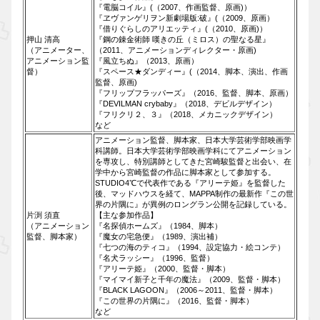
『電脳コイル』(（2007、作画監督、原画)）
『ヱヴァンゲリヲン新劇場版:破』(（2009、原画）
『借りぐらしのアリエッティ』(（2010、原画)）
押山 清高
『鋼の錬金術師 嘆きの丘（ミロス）の聖なる星』
（アニメーター、
（2011、アニメーションディレクター・原画)
アニメーション監
『風立ちぬ』（2013、原画）
督）
『スペース★ダンディー』(（2014、脚本、演出、作画
監督、原画)
『フリップフラッパーズ』（2016、監督、脚本、原画）
『DEVILMAN crybaby』（2018、デビルデザイン）
『フリクリ２、３』（2018、メカニックデザイン）
など
アニメーション監督、脚本家、日本大学芸術学部映画学
科講師。日本大学芸術学部映画学科にてアニメーション
を専攻し、特別講師としてきた宮崎駿監督と出会い、在
学中から宮崎監督の作品に脚本家として参加する。
STUDIO4℃で代表作である『アリーテ姫』を監督した
後、マッドハウスを経て、MAPPA制作の最新作『この世
界の片隅に』が異例のロングラン公開を記録している。
片渕 須直
【主な参加作品】
（アニメーション
『名探偵ホームズ』（1984、脚本）
監督、脚本家）
『魔女の宅急便』（1989、演出補）
『七つの海のティコ』（1994、設定協力・絵コンテ）
『名犬ラッシー』（1996、監督）
『アリーテ姫』（2000、監督・脚本）
『マイマイ新子と千年の魔法』（2009、監督・脚本）
『BLACK LAGOON』（2006～2011、監督・脚本）
『この世界の片隅に』（2016、監督・脚本）
など