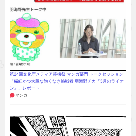
第24回文化庁メディア芸術祭 マンガ部門 トークセッション
「繊細かつ大胆な飽くなき挑戦者 羽海野チカ『3月のライオ
ン』」レポート
マンガ