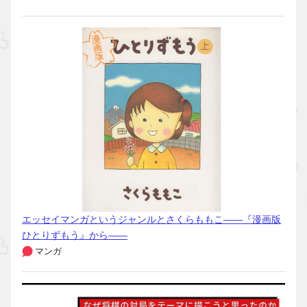
エッセイマンガというジャンルとさくらももこ――『漫画版
ひとりずもう』から――
マンガ