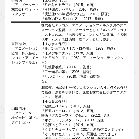
手島 舞
【主な参加作品】
（アニメーター・
『終わりのセラフ』（2015、原画）
株式会社ウィット
『甲鉄城のカバネリ』（2016、原画）
スタジオ）
『魔法使いの嫁 星待つひと』（2016、原画）
『進撃の巨人 Season 2』（2017、原画）
株式会社テレコム・アニメーションフィルム所属のアニ
メーション監督。アニメーターとして『ルパン三世カリ
オストロの城』『未来少年コナン』などに参加。『名探
偵ホームズ』では演出・絵コンテとして参加。
富沢 信雄
【主な参加作品】
（アニメーション
『ルパン三世カリオストロの城』（1979、原画）
監督・株式会社テ
『未来少年コナン』（1978、原画）
レコム・アニメー
『ＮＥＭＯニモ』（1989、アニメーションディレクタ
ションフィルム）
ー）
『無敵看板娘』（2006）、監督）
『二十面相の娘』（2008、監督）
『リルぷりっ』（2010、演出・助監督）
など
2008年、株式会社手塚プロダクション入社。多くの作品
で動画、原画を手掛ける。現在も株式会社手塚プロダク
ションに勤務。
【主な参加作品】
『遊戯王ZEXAL』（2011、原画）
山田 桃子
『坂道のアポロン』（2012、原画）
（アニメーター・
映画『グスコーブドリの伝記』（2012、原画）
株式会社手塚プロ
『ポケットモンスターXY』（2013．原画）
ダクション）
『ろぼっとアトム』（2014、原画）
『クミとチューリップ』（2014、原画/アニメミライ）
『かっちけねえ！』（2015、原画/あにめたまご）
「ポケットモンスターXY』（2016、作画監督）