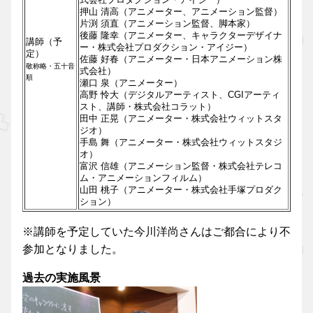
押山 清高（アニメーター、アニメーション監督）
片渕 須直（アニメーション監督、脚本家）
後藤 隆幸（アニメーター、キャラクターデザイナ
講師（予
ー・株式会社プロダクション・アイジー）
定）
佐藤 好春（アニメーター・日本アニメーション株
敬称略・五十音
式会社）
順
瀬口 泉（アニメーター）
高野 怜大（デジタルアーティスト、CGIアーティ
スト、講師・株式会社コラット）
田中 正晃（アニメーター・株式会社ウィットスタ
ジオ）
手島 舞（アニメーター・株式会社ウィットスタジ
オ）
富沢 信雄（アニメーション監督・株式会社テレコ
ム・アニメーションフィルム）
山田 桃子（アニメーター・株式会社手塚プロダク
ション）
※講師を予定していた今川洋尚さんはご都合により不
参加となりました。
過去の実施風景