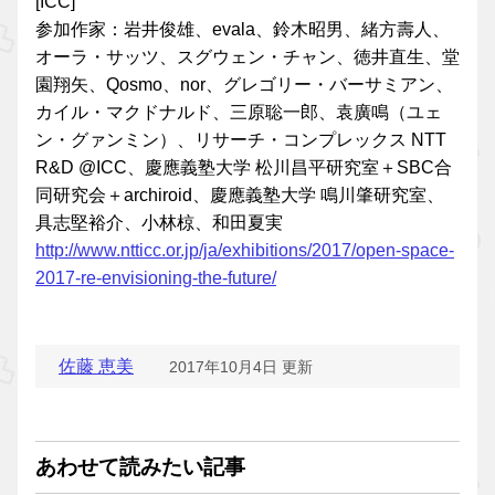
[ICC]
参加作家：岩井俊雄、evala、鈴木昭男、緒方壽人、
オーラ・サッツ、スグウェン・チャン、徳井直生、堂
園翔矢、Qosmo、nor、グレゴリー・バーサミアン、
カイル・マクドナルド、三原聡一郎、袁廣鳴（ユェ
ン・グァンミン）、リサーチ・コンプレックス NTT
R&D @ICC、慶應義塾大学 松川昌平研究室＋SBC合
同研究会＋archiroid、慶應義塾大学 鳴川肇研究室、
具志堅裕介、小林椋、和田夏実
http://www.ntticc.or.jp/ja/exhibitions/2017/open-space-
2017-re-envisioning-the-future/
佐藤 恵美
2017年10月4日 更新
あわせて読みたい記事