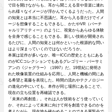
で目を開けながらも、耳から聞こえる音や音楽に連れ
られ様々なイメージが浮かんでくるようだった。人間
の知覚とは本当に不思議だ。耳から入る音だけでイメ
ージを想像することもできるし、かたやVR（バーチ
ャルリアリティー）のように、視覚からあらゆる体験
を全身で感じることもできる。新しい技術が開発され
るたびに、人間の知覚とは何かといった根源的な問い
はより深まっていくのではないだろうか。
本展は近作が多いなか、唯一ICCの歴史とともにある
のがICCコレクションでもあるグレゴリー・バーサミ
アンの《ジャグラー》（1997）だ。19世紀に発明さ
れた映像装置の仕組みを応用し、人間と機械の間にあ
る希望と葛藤を表現した。時間の流れやテクノロジー
の進化の中にいても、本作が同じ場所にあることで、
現在の立ち位置を再確認できる。
「未来の再創造」。それは人が技術をどう使っていく
か、それによって未来に向けて何を創造できるのかを
考えながら、現在地を確かめることのできる展覧会で