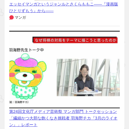
エッセイマンガというジャンルとさくらももこ――『漫画版
ひとりずもう』から――
マンガ
第24回文化庁メディア芸術祭 マンガ部門 トークセッション
「繊細かつ大胆な飽くなき挑戦者 羽海野チカ『3月のライオ
ン』」レポート