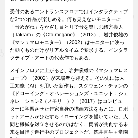
受付のあるエントランスフロアではインタラクティブ
な2つの作品が楽しめる。何も見えないモニターに
「音めがね」をかざし目と耳で音を楽しむ緒方壽人
（Takram）の《Oto-megane》（2013）。岩井俊雄の
《マシュマロモニター》（2002）はモニターに映っ
た動くものだけがリアルタイムで変形する、インタラ
クティブ・アートの代表作でもある。
メインフロアに上がると、岩井俊雄の《マシュマロス
コープ》（2002）が来場者を迎える。その先には人
工知能（AI）を用いた新作も。スグウェン・チャンの
《ドローイング・オペレーションズ・ユニット：ジェ
ネレーション2（メモリー）》（2017）はコンピュー
ターに学習させた作家自身の描画方法をもとに、ロボ
ットアームがひたすらドローイングを描いていた。人
間と機械を対立させるのではなく、両者が共創する未
来を目指す進行中のプロジェクトだ。徳井直生＋堂園