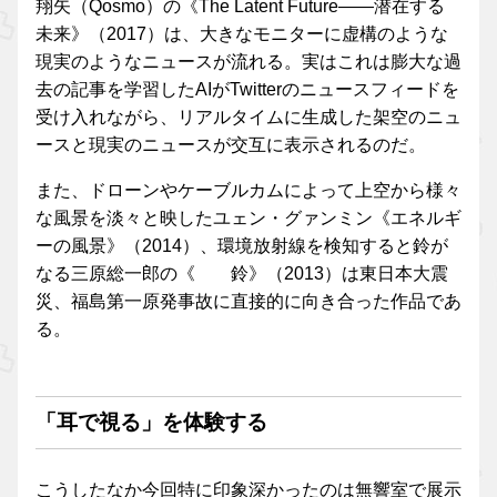
翔矢（Qosmo）の《The Latent Future——潜在する
未来》（2017）は、大きなモニターに虚構のような
現実のようなニュースが流れる。実はこれは膨大な過
去の記事を学習したAIがTwitterのニュースフィードを
受け入れながら、リアルタイムに生成した架空のニュ
ースと現実のニュースが交互に表示されるのだ。
また、ドローンやケーブルカムによって上空から様々
な風景を淡々と映したユェン・グァンミン《エネルギ
ーの風景》（2014）、環境放射線を検知すると鈴が
なる三原総一郎の《 鈴》（2013）は東日本大震
災、福島第一原発事故に直接的に向き合った作品であ
る。
「耳で視る」を体験する
こうしたなか今回特に印象深かったのは無響室で展示