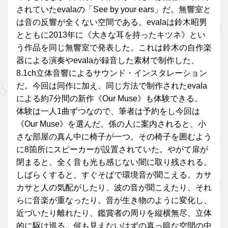
されていたevalaの「See by your ears」だ。無響室と
は音の反響が全くない空間である。evalaは鈴木昭男
とともに2013年に《大きな耳を持ったキツネ》とい
う作品を同じ無響室で発表した。これは鈴木の自作楽
器による演奏やevalaが録音した素材で制作した、
8.1ch立体音響によるサウンド・インスタレーション
だ。今回は同作に加え、同じ方法で制作されたevala
による約7分間の新作《Our Muse》も体験できる。
体験は一人1曲ずつなので、筆者は予約をし今回は
《Our Muse》を選んだ。係の人に案内されると、小
さな部屋の真ん中に椅子が一つ。その椅子を囲むよう
に8箇所にスピーカーが設置されていた。やがて扉が
閉まると、全く音も光も感じない闇に取り残される。
しばらくすると、すぐそばで環境音が聞こえる。カサ
カサと人の気配がしたり、波の音が聞こえたり、それ
らに音楽が重なったり。音が生き物のように変化し、
近づいたり離れたり、鑑賞者の周りを縦横無尽、立体
的に駆け巡る。何も見えないはずの真っ暗な空間の中