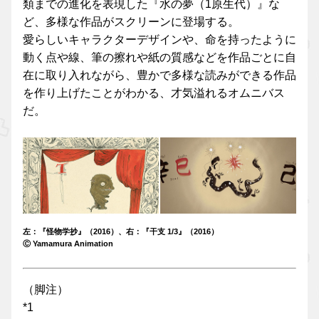
類までの進化を表現した『水の夢（1原生代）』な
ど、多様な作品がスクリーンに登場する。
愛らしいキャラクターデザインや、命を持ったように
動く点や線、筆の擦れや紙の質感などを作品ごとに自
在に取り入れながら、豊かで多様な読みができる作品
を作り上げたことがわかる、才気溢れるオムニバス
だ。
左：『怪物学抄』（2016）、右：『干支 1/3』（2016）
Ⓒ Yamamura Animation
（脚注）
*1