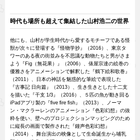
時代も場所も超えて集結した山村浩二の世界
他にも、山村が学生時代から愛するモチーフである怪
獣が次々に登場する『怪物学抄』（2016）、東京タ
ワーのある夜の街並みを不思議な動物たちと男がさま
よう『Fig（無花果）』（2006）、俵屋宗達の絵巻の
優雅さをアニメーションで解釈した『鶴下絵和歌巻』
（2011）、日本の神話を魅惑的な筆絵で表現した
『古事記 日向篇』（2013）、生き生きとした十二支
を描いた『干支 1/3』（2016）、５匹の魚が動き回る
iPadアプリ製の『five fire fish』（2013）、ノーマ
ン・マクラーレンのアニメーション『色彩幻想』の抜
粋を使い、壁へのプロジェクションマッピングのため
に縦長の画面で製作された『鐘声色彩幻想』
（2014）、舞台演出の映像として生命誕生から哺乳