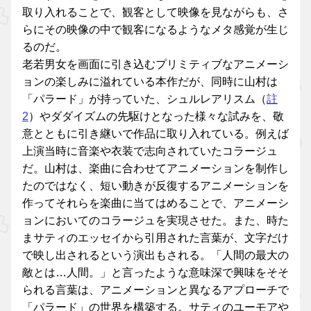
取り入れることで、観客として映像を見ながらも、さ
らにその映像の中で観客になるようなメタ感覚が生じ
るのだ。
老若男女を画面に引き込むプリミティブなアニメーシ
ョンの楽しみに溢れている本作だが、同時に山村は
「パラード」が持っていた、シュルレアリスム（
註
2
）やダダイズムの先駆けとなった様々な試みを、敬
意とともに引き継いで作品に取り入れている。例えば
上演当時に音楽や衣装で志向されていたコラージュ
だ。山村は、楽曲に合わせてアニメーションを制作し
たのではなく、短い動きが反復するアニメーションを
作ってそれらを楽曲に当てはめることで、アニメーシ
ョンにおいてのコラージュを実現させた。また、時た
まサティのエッセイから引用された言葉が、文字だけ
で映し出されるという演出もされる。「人間の最大の
敵とは…人間。」と言ったような意味深で興味をそそ
られる言葉は、アニメーションと異なるアプローチで
「パラード」の世界を構築する。サティのユーモアや