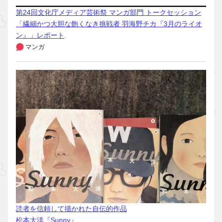
第24回文化庁メディア芸術祭 マンガ部門 トークセッション
「繊細かつ大胆な飽くなき挑戦者 羽海野チカ『3月のライオ
ン』」レポート
マンガ
読者を信頼して描かれた自伝的作品
松本大洋『Sunny』