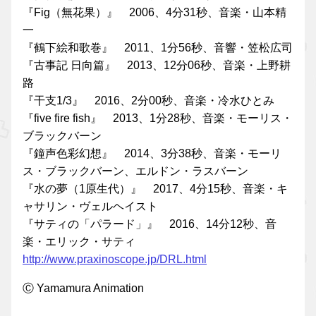
『Fig（無花果）』 2006、4分31秒、音楽・山本精
一
『鶴下絵和歌巻』 2011、1分56秒、音響・笠松広司
『古事記 日向篇』 2013、12分06秒、音楽・上野耕
路
『干支1/3』 2016、2分00秒、音楽・冷水ひとみ
『five fire fish』 2013、1分28秒、音楽・モーリス・
ブラックバーン
『鐘声色彩幻想』 2014、3分38秒、音楽・モーリ
ス・ブラックバーン、エルドン・ラスバーン
『水の夢（1原生代）』 2017、4分15秒、音楽・キ
ャサリン・ヴェルヘイスト
『サティの「パラード」』 2016、14分12秒、音
楽・エリック・サティ
http://www.praxinoscope.jp/DRL.html
Ⓒ Yamamura Animation