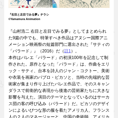
『右目と左目でみる夢』チラシ
©Yamamura Animation
『山村浩二 右目と左目でみる夢』としてまとめられ
た9篇の中でも、特筆すべき作品はアヌシー国際アニ
メーション映画祭の短篇部門に選出された『サティの
「パラード」』（2016）だ（
註1
）。
本作はバレエ「パラード」の初演100年を記念して制
作された。原作となった「パラード」は、作曲をエリ
ック・サティ、台本を詩人のジャン・コクトー、美術
や衣装を画家のパブロ・ピカソと、当時の先端的な芸
術家が集まり作り上げたバレエ作品で、そのスキャン
ダラスで前衛的な表現から後進の芸術家たちに大きな
影響を与えた。演目のテーマとなっているのはサーカ
ス団の客の呼び込み（パラード）だ。ピカソのデザイ
ンによるいびつな形の服を着たアメリカ人、フランス
人の２人のマネージャーと、中国の奇術師、アメリカ