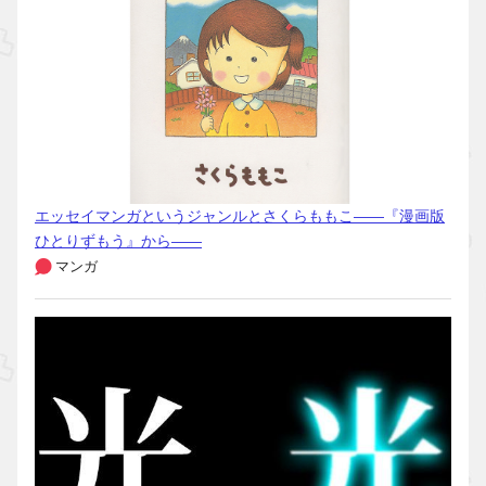
エッセイマンガというジャンルとさくらももこ――『漫画版
ひとりずもう』から――
マンガ