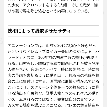
の少女、アクロバットをする2人組、そして馬が、踊
りや芸で客を呼び込むという内容になっている。
技術によって憑依させたサティ
アニメーションでは、山村が20代の頃から好きだっ
たというウィレム・ブロイカー楽団の演奏による「パ
ラード」と共に、100年前の初演当時の熱狂が再現さ
れる。山村らしい躍動する線で戯画化された彼ら登場
人物たちが、音楽に合わせて、時に規則的に、時に観
客の予想を裏切るように動き出し、観る者の視線を舞
台の上に釘付けにする。画面端に緞帳が描かれている
ことにより、スクリーン全体を一つの舞台のように見
せる演出も印象的だ。登場人物たちのそれぞれの動き
がズームされるのではなく、観客は自分の目でフォー
カスする場所を選ぶことになる。バレエの舞台構造を