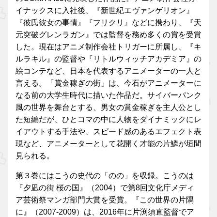
イナックスに入社後、『新世紀エヴァンゲリオン』
『彼氏彼女の事情』『フリクリ』などに携わり、『天
元突破グレンラガン』では監督を務め多くの賞を受賞
した。現在はアニメ制作会社トリガーに所属し、『キ
ルラキル』の監督や『リトルウィッチアカデミア』の
絵コンテなど、日本を代表するアニメーターの一人と
言える。「賞金稼ぎの街」は、今石がアニメーターに
なる前の大学生時代に描いた作品だ。サイバーパンク
風の世界を舞台とする、男女の賞金稼ぎを主人公とし
た短編だが、ひとコマの中に人物をダイナミックにレ
イアウトする手法や、スピード感のあるエフェクト表
現など、アニメーターとして花開く才能の片鱗が垣間
見られる。
第３巻にはこうの史代の「のの」を収録。こうのは
『夕凪の街 桜の国』（2004）で第8回文化庁メディ
ア芸術祭マンガ部門大賞を受賞。『この世界の片隅
に』（2007-2009）は、2016年に片渕須直監督でア