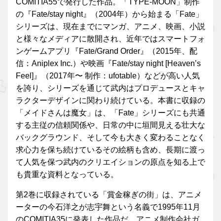
COMITIA55で発行した作品。「TYPE-MOON」制作
の『Fate/stay night』（2004年）から始まる「Fate」
シリーズは、現在までにマンガ、アニメ、映画、小説
と様々なメディアに散開され、近年ではスマートフォ
ンゲームアプリ『Fate/Grand Order』（2015年、配
信：Aniplex Inc.）や映画『Fate/stay night [Heaven’s
Feel]』（2017年〜 制作：ufotable）などが高い人気
を誇り、シリーズを通じて武内はプロデュースとキャ
ラクターデザインに関わり続けている。本書に収録の
「メイドさんは魔女」は、「Fate」シリーズにも共通
する主従の信頼関係や、日常の中に垣間見える壮大な
バックグラウンド、そして今も大きく変わることなく
求心力を保ち続けているその絵柄も含め、長期に渡っ
て人気を保つ武内のクリエイションの原点を知る上で
も貴重な資料となっている。
第2巻に収録されている「賞金稼ぎの街」は、アニメ
ーターの今石洋之が志宇舞という名義で1995年11月
のCOMITIA35に発表した作品だ。アニメ制作会社ガ