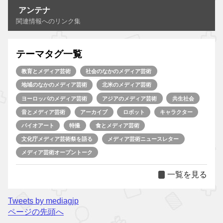
アンテナ
関連情報へのリンク集
テーマタグ一覧
教育とメディア芸術
社会のなかのメディア芸術
地域のなかのメディア芸術
北米のメディア芸術
ヨーロッパのメディア芸術
アジアのメディア芸術
共生社会
音とメディア芸術
アーカイブ
ロボット
キャラクター
バイオアート
特撮
食とメディア芸術
文化庁メディア芸術祭を語る
メディア芸術ニュースレター
メディア芸術オープントーク
一覧を見る
Tweets by mediagjp
ページの先頭へ