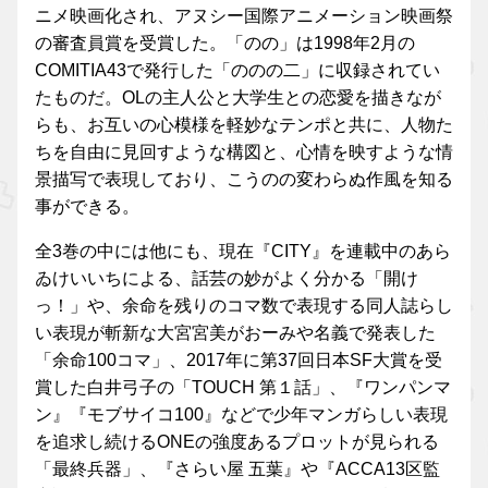
ニメ映画化され、アヌシー国際アニメーション映画祭
の審査員賞を受賞した。「のの」は1998年2月の
COMITIA43で発行した「ののの二」に収録されてい
たものだ。OLの主人公と大学生との恋愛を描きなが
らも、お互いの心模様を軽妙なテンポと共に、人物た
ちを自由に見回すような構図と、心情を映すような情
景描写で表現しており、こうのの変わらぬ作風を知る
事ができる。
全3巻の中には他にも、現在『CITY』を連載中のあら
ゐけいいちによる、話芸の妙がよく分かる「開け
っ！」や、余命を残りのコマ数で表現する同人誌らし
い表現が斬新な大宮宮美がおーみや名義で発表した
「余命100コマ」、2017年に第37回日本SF大賞を受
賞した白井弓子の「TOUCH 第１話」、『ワンパンマ
ン』『モブサイコ100』などで少年マンガらしい表現
を追求し続けるONEの強度あるプロットが見られる
「最終兵器」、『さらい屋 五葉』や『ACCA13区監