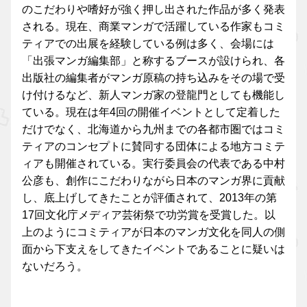
のこだわりや嗜好が強く押し出された作品が多く発表
される。現在、商業マンガで活躍している作家もコミ
ティアでの出展を経験している例は多く、会場には
「出張マンガ編集部」と称するブースが設けられ、各
出版社の編集者がマンガ原稿の持ち込みをその場で受
け付けるなど、新人マンガ家の登龍門としても機能し
ている。現在は年4回の開催イベントとして定着した
だけでなく、北海道から九州までの各都市圏ではコミ
ティアのコンセプトに賛同する団体による地方コミテ
ィアも開催されている。実行委員会の代表である中村
公彦も、創作にこだわりながら日本のマンガ界に貢献
し、底上げしてきたことが評価されて、2013年の第
17回文化庁メディア芸術祭で功労賞を受賞した。以
上のようにコミティアが日本のマンガ文化を同人の側
面から下支えをしてきたイベントであることに疑いは
ないだろう。