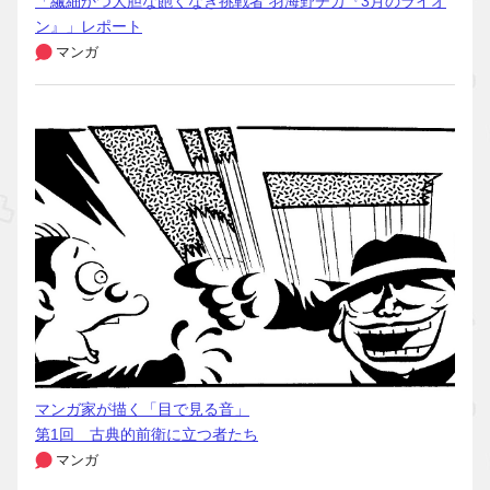
「繊細かつ大胆な飽くなき挑戦者 羽海野チカ『3月のライオ
ン』」レポート
マンガ
マンガ家が描く「目で見る音」
第1回 古典的前衛に立つ者たち
マンガ