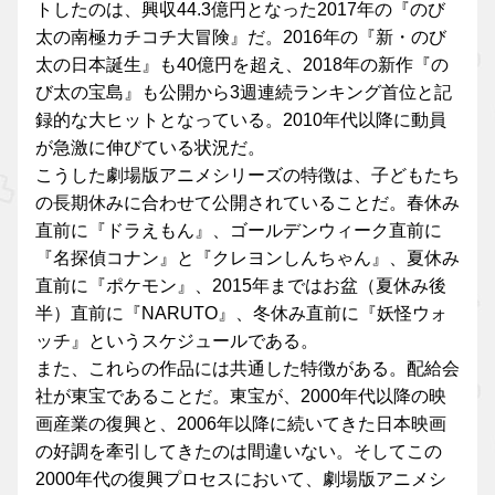
トしたのは、興収44.3億円となった2017年の『のび
太の南極カチコチ大冒険』だ。2016年の『新・のび
太の日本誕生』も40億円を超え、2018年の新作『の
び太の宝島』も公開から3週連続ランキング首位と記
録的な大ヒットとなっている。2010年代以降に動員
が急激に伸びている状況だ。
こうした劇場版アニメシリーズの特徴は、子どもたち
の長期休みに合わせて公開されていることだ。春休み
直前に『ドラえもん』、ゴールデンウィーク直前に
『名探偵コナン』と『クレヨンしんちゃん』、夏休み
直前に『ポケモン』、2015年まではお盆（夏休み後
半）直前に『NARUTO』、冬休み直前に『妖怪ウォ
ッチ』というスケジュールである。
また、これらの作品には共通した特徴がある。配給会
社が東宝であることだ。東宝が、2000年代以降の映
画産業の復興と、2006年以降に続いてきた日本映画
の好調を牽引してきたのは間違いない。そしてこの
2000年代の復興プロセスにおいて、劇場版アニメシ