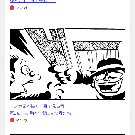
ひとりずもう』から――
マンガ
マンガ家が描く「目で見る音」
第1回 古典的前衛に立つ者たち
マンガ