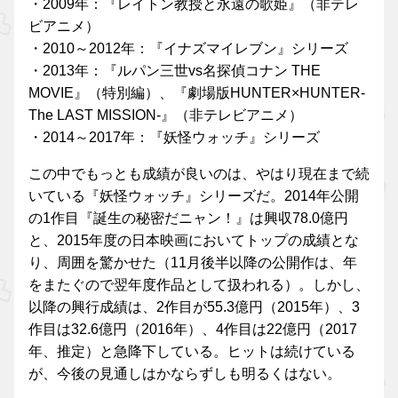
・2009年：『レイトン教授と永遠の歌姫』（非テレ
ビアニメ）
・2010～2012年：『イナズマイレブン』シリーズ
・2013年：『ルパン三世vs名探偵コナン THE
MOVIE』（特別編）、『劇場版HUNTER×HUNTER‐
The LAST MISSION-』（非テレビアニメ）
・2014～2017年：『妖怪ウォッチ』シリーズ
この中でもっとも成績が良いのは、やはり現在まで続
いている『妖怪ウォッチ』シリーズだ。2014年公開
の1作目『誕生の秘密だニャン！』は興収78.0億円
と、2015年度の日本映画においてトップの成績とな
り、周囲を驚かせた（11月後半以降の公開作は、年
をまたぐので翌年度作品として扱われる）。しかし、
以降の興行成績は、2作目が55.3億円（2015年）、3
作目は32.6億円（2016年）、4作目は22億円（2017
年、推定）と急降下している。ヒットは続けている
が、今後の見通しはかならずしも明るくはない。