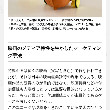
『ドラえもん』の入場者全員プレゼント。一番手前の『のび太の宝島』
（2018）が1種、左の『のび太の南極カチコチ大冒険』（2017）は3種、右の
『新・のび太の日本誕生』（2016）は3種のバリエーションがある
映画のメディア特性を生かしたマーケティン
グ手法
特典企画は多くの映画（実写も含む）で行なわれてき
たが、それは日本の映画産業独特の現象でもある。映
画作品の観賞のみが目的ではなく、映画特典などの付
加価値も入場者にとっては重要な目的となっているか
らだ。もっと言えば、付加価値こそが主目的であるケ
ースも珍しくないだろう。
このユニークな現象を引き起こしている要因のひとつ