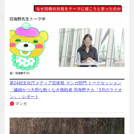
第24回文化庁メディア芸術祭 マンガ部門 トークセッション
「繊細かつ大胆な飽くなき挑戦者 羽海野チカ『3月のライオ
ン』」レポート
マンガ