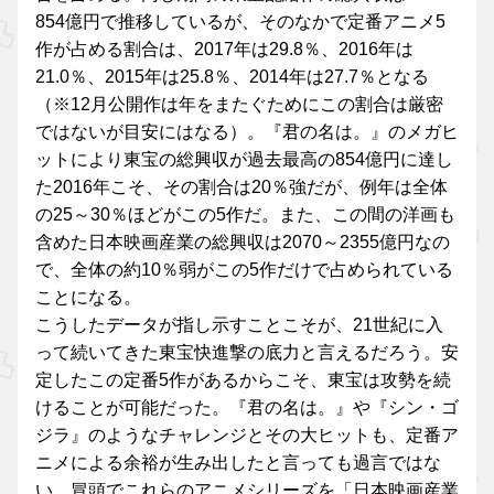
854億円で推移しているが、そのなかで定番アニメ5
作が占める割合は、2017年は29.8％、2016年は
21.0％、2015年は25.8％、2014年は27.7％となる
（※12月公開作は年をまたぐためにこの割合は厳密
ではないが目安にはなる）。『君の名は。』のメガヒ
ットにより東宝の総興収が過去最高の854億円に達し
た2016年こそ、その割合は20％強だが、例年は全体
の25～30％ほどがこの5作だ。また、この間の洋画も
含めた日本映画産業の総興収は2070～2355億円なの
で、全体の約10％弱がこの5作だけで占められている
ことになる。
こうしたデータが指し示すことこそが、21世紀に入
って続いてきた東宝快進撃の底力と言えるだろう。安
定したこの定番5作があるからこそ、東宝は攻勢を続
けることが可能だった。『君の名は。』や『シン・ゴ
ジラ』のようなチャレンジとその大ヒットも、定番ア
ニメによる余裕が生み出したと言っても過言ではな
い。冒頭でこれらのアニメシリーズを「日本映画産業