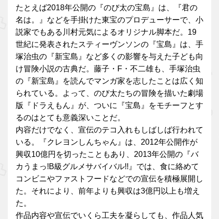
たとえば2018年公開の『のび太の宝島』は、『君の
名は。』などを手掛けた東宝のプロデューサーで、小
説家でもある川村元気によるオリジナル脚本だ。19
世紀に発表されたスティーヴンソンの『宝島』は、手
塚治虫の『新宝島』など多くの影響を与えた子ども向
け冒険小説の古典だ。藤子・F・不二雄も、手塚治虫
の『新宝島』を読んでマンガ家を志したことは広く知
られている。よって、のび太たちの冒険を描いた劇場
版『ドラえもん』が、ついに『宝島』をモチーフとす
るのはとても意義深いことだ。
内容だけでなく、宣伝のテコ入れもしばしば行われて
いる。『クレヨンしんちゃん』は、2012年公開作が
興収10億円を切ったこともあり、2013年公開の『バ
カうまっ!B級グルメサバイバル!!』では、食に絡めて
コンビニやファストフードなどでの宣伝を積極展開し
た。それにより、前年よりも興収は3億円以上も増え
た。
作品内容や宣伝でいくら工夫を凝らしても、作品人気