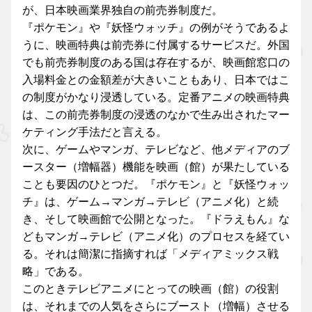
が、日本映画業界独自の前売券制度だ。
『ポケモン』や『妖怪ウォッチ』の例がそうであるよ
うに、映画特典は前売券に付属するサービスだ。外国
でも前売券制度のある国は存在するが、映画館窓口の
入場料金との金額差が大きいこともあり、日本ではこ
の制度がかなり浸透している。定番アニメの映画特典
は、この前売券制度の浸透のなかで生み出されたマー
ケティング手法だと言える。
次に、ゲームやマンガ、テレビなど、他メディアのブ
ースター（増幅器）機能を映画（館）が果たしている
ことも要因のひとつだ。『ポケモン』と『妖怪ウォッ
チ』は、ゲーム→マンガ→テレビ（アニメ化）と続
き、そして映画館で公開となった。『ドラえもん』な
どもマンガ→テレビ（アニメ化）のプロセスを経てい
る。それは簡潔に指摘すれば「メディアミックス戦
略」である。
このときテレビアニメにとっての映画（館）の役割
は、それまでの人気をさらにブースト（増幅）させる