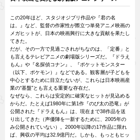
この20年ほど、スタジオジブリ作品や『君の名
は。』など、監督の作家性が際立つ単発アニメ映画の
メガヒットが、日本の映画興行に大きな貢献を果たし
てきた。
だが、その一方で見過ごされがちなのは、「定番」と
も言えるテレビアニメの劇場版シリーズだ。『ドラえ
もん』や『名探偵コナン』、『ポケットモンスター
（以下、ポケモン）』などである。観客層が子どもを
中心とするために目立たないが、これらは日本映画産
業の“基盤”とも言える重要な存在だ。
なぜなら、これらは安定的に確実なヒットが見込める
からだ。たとえば1980年に第1作『のび太の恐竜』が
公開された『ドラえもん』は、現在まで38作品を送
り出してきた（声優陣を一新するために、2005年の
み公開されていない）。2000年以降の17作品に限れ
ば、興収の平均は32.9億円だ。しかも、もっともヒッ