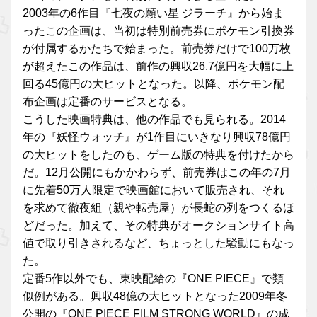
2003年の6作目『七夜の願い星 ジラーチ』から始ま
ったこの企画は、当初は特別前売券にポケモン引換券
が付属するかたちで始まった。前売券だけで100万枚
が超えたこの作品は、前作の興収26.7億円を大幅に上
回る45億円の大ヒットとなった。以降、ポケモン配
布企画は定番のサービスとなる。
こうした映画特典は、他の作品でも見られる。2014
年の『妖怪ウォッチ』が1作目にいきなり興収78億円
の大ヒットをしたのも、ゲーム版の特典を付けたから
だ。12月公開にもかかわらず、前売券はこの年の7月
に先着50万人限定で映画館において販売され、それ
を求めて徹夜組（親や転売屋）が長蛇の列をつくるほ
どだった。加えて、その特典がオークションサイト高
値で取り引きされるなど、ちょっとした騒動にもなっ
た。
定番5作以外でも、東映配給の『ONE PIECE』で類
似例がある。興収48億の大ヒットとなった2009年冬
公開の『ONE PIECE FILM STRONG WORLD』の成