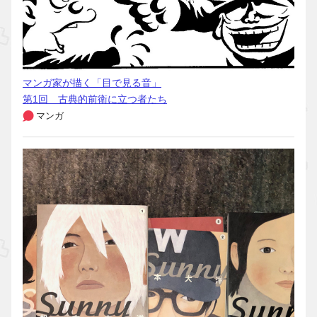
マンガ家が描く「目で見る音」
第1回 古典的前衛に立つ者たち
マンガ