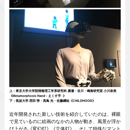
上：東京大学大学院情報理工学系研究科 廣瀬・谷川・鳴海研究室 小川奈美
《Metamorphosis Hand - えくす手 -》
下：筑波大学 西田 惇・髙鳥 光・佐藤綱祐《CHILDHOOD》
近年開発された新しい技術を紹介していたのは、裸眼
で見ているのに絵画のなかの人物が動き、風景が浮か
び上がる《変幻灯》《立体灯》。そして特殊なマント