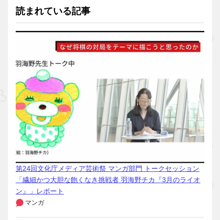
読まれている記事
第24回文化庁メディア芸術祭 マンガ部門 トークセッション
「繊細かつ大胆な飽くなき挑戦者 羽海野チカ『3月のライオ
ン』」レポート
マンガ