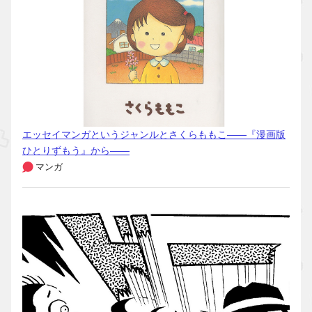
エッセイマンガというジャンルとさくらももこ――『漫画版
ひとりずもう』から――
マンガ