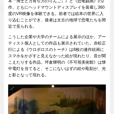
本『博士と万有引力のりんご』》と《恐竜戯画》の2
作。ともにヘッドマウントディスプレイを装着し360
度のVR映像を体験できる。前者では絵本の世界に入
り込むことができ、後者は太古の地球で恐竜たちを間
近で見られる。
こうした企業や大学のチームによる展示のほか、アー
ティスト個人としての作品も展示されていた。赤松正
行による《ウロボロスのトーチ》は8枚の連作絵画に
スマホをかざすと見えなかった絵が現れたり、音が聞
こえたりする作品。坪倉輝明の《不可視美術館》は懐
中電灯を当てると、そこにないはずの絵や彫刻が、光
と影となって現れる。