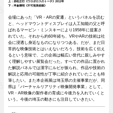
上：赤松正行《ウロボロスのトーチ》2012年
下：坪倉輝明《不可視美術館》
会場にあった「VR・ARの変遷」というパネルを読む
と、ヘッドマウントディスプレイは人工知能の父と呼
ばれるマービン・ミンスキーにより1958年に提案さ
れていた。それから約60年経ち、VRやARの技術は社
会に浸透し身近なものになりつつある。だが、まだ日
常的な映像技術とはいえないだろう。技術を広く伝え
るという意味で、この企画は幅広い世代に親しみやす
く理解しやすい展覧会だった。すべての作品に置かれ
た解説パネルでは漢字にルビが振られ、作品や技術の
解説と応用の可能性が丁寧に紹介されていたことも特
筆したい。また本企画展は埼玉県の主催事業だが、同
県は「バーチャルリアリティ映像開発事業」として、
VR・AR映像の製作者の育成に今後力を入れていくと
いう。今後の埼玉の動きにも注目していきたい。