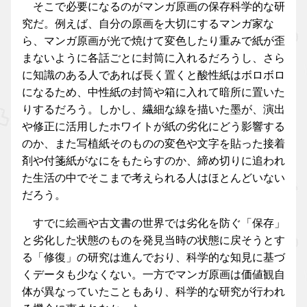
そこで必要になるのがマンガ原画の保存科学的な研
究だ。例えば、自分の原画を大切にするマンガ家な
ら、マンガ原画が光で焼けて変色したり重みで紙が歪
まないように各話ごとに封筒に入れるだろうし、さら
に知識のある人であれば長く置くと酸性紙はボロボロ
になるため、中性紙の封筒や箱に入れて暗所に置いた
りするだろう。しかし、繊細な線を描いた墨が、演出
や修正に活用したホワイトが紙の劣化にどう影響する
のか、また写植紙そのものの変色や文字を貼った接着
剤や付箋紙がなにをもたらすのか、締め切りに追われ
た生活の中でそこまで考えられる人はほとんどいない
だろう。
すでに絵画や古文書の世界では劣化を防ぐ「保存」
と劣化した状態のものを発見当時の状態に戻そうとす
る「修復」の研究は進んでおり、科学的な知見に基づ
くデータも少なくない。一方でマンガ原画は価値観自
体が異なっていたこともあり、科学的な研究が行われ