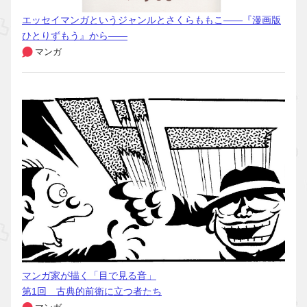
エッセイマンガというジャンルとさくらももこ――『漫画版
ひとりずもう』から――
マンガ
マンガ家が描く「目で見る音」
第1回 古典的前衛に立つ者たち