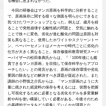
る機会に恵まれなかった。
今回の研修会はマンガ原画を科学的に分析すること
で、原画保存に関する様々な側面を明らかにできると
気づけたワークショップとなった。例えば、歳月を経
ることで突然崩壊する酸性紙の問題と、空気に触れる
ことで徐々に変色、劣化が進む酸化の問題は原因も対
策も異なること。使用したホワイトやスクリーントー
ン、ペーパーセメントはメーカーや時代ごとに劣化の
仕方が大きく異なること。保存修復科教育研究スーパ
ーバイザーの松田泰典氏からは、『「100年後にも鑑
賞できるマンガ原画」を目指して保存科学からアプロ
ーチしたい』との発言があり、原画の保存環境や劣化
要因の除去などの解決すべき課題が提起された。また
講師の小野慎之介氏からは、「マンガ原画のように大
量に残された紙資料の保存を考えるには、状態を把握
し可視化するために必要となる劣化モデルを多変量解
析やAIを使い構築していく必要がある。今後そのため
の基礎的データをどう収集していくかが課題とな