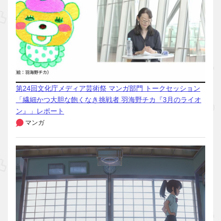
第24回文化庁メディア芸術祭 マンガ部門 トークセッション
「繊細かつ大胆な飽くなき挑戦者 羽海野チカ『3月のライオ
ン』」レポート
マンガ