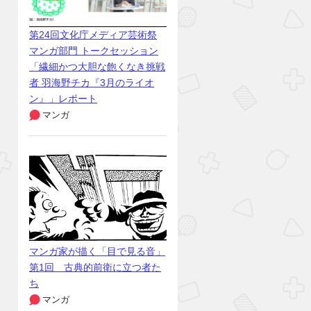
第24回文化庁メディア芸術祭
マンガ部門 トークセッション
「繊細かつ大胆な飽くなき挑戦
者 羽海野チカ『3月のライオ
ン』」レポート
マンガ
マンガ家が描く「目で見る音」
第1回 古典的前衛に立つ者た
ち
マンガ