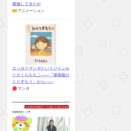
模倣してきたか
アニメーション
エッセイマンガというジャンル
とさくらももこ――『漫画版ひ
とりずもう』から――
マンガ