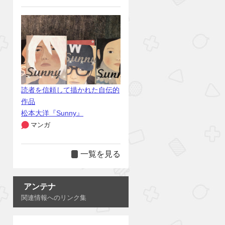
読者を信頼して描かれた自伝的
作品
松本大洋『Sunny』
マンガ
一覧を見る
アンテナ
関連情報へのリンク集