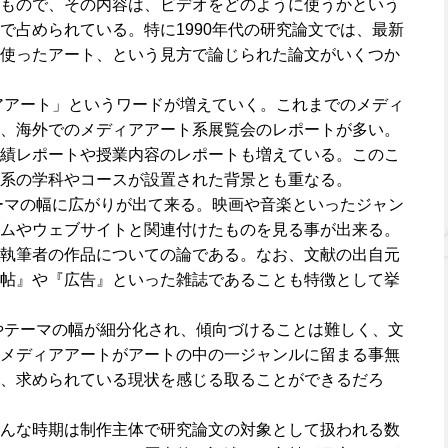
もので、その内容は、ビデオをどのように使うかという
で占められている。特に1990年代の研究論文では、最新
使ったアート、という見方で論じられた論文がいくつか
ィアアート」というワードが増えていく。これまでのメディ
、海外でのメディアアート系展覧会のレポートが多い。
績レポートや授業内容のレポートも増えている。このこ
系の学科やコースが設置された背景とも重なる。
テーマの幅に広がりが出て来る。映画や音楽といったジャン
ムやウェブサイトと関連付けたものを見る事が出来る。
執筆者の作品についての論である。なお、文献の出自元
帖』や『広告』といった雑誌であることも特徴として挙
容やテーマの幅が細分化され、傾向づけることは難しく、文
メディアアートがアートの中の一ジャンルに留まる事無
、求められている現状を感じる取ることができるだろ
んな時期は制作主体で研究論文の対象として扱われる数