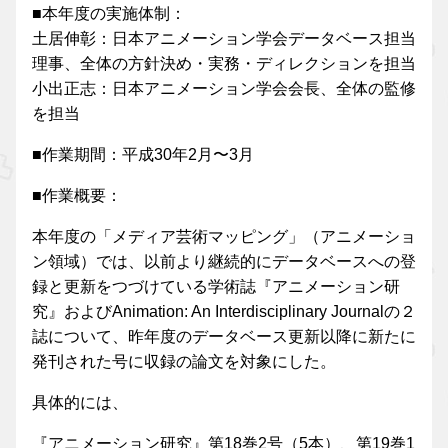
■本年度の実施体制：
土居伸彰：日本アニメーション学会データベース担当
理事、全体の方針決め・実務・ディレクションを担当
小出正志：日本アニメーション学会会長、全体の監修
を担当
■作業期間：平成30年2月〜3月
■作業概要：
本年度の「メディア芸術マッピング」（アニメーショ
ン領域）では、以前より継続的にデータベースへの登
録と更新をつづけている学術誌『アニメーション研
究』およびAnimation: An Interdisciplinary Journalの２
誌について、昨年度のデータベース更新以降に新たに
発刊された号に収録の論文を対象にした。
具体的には、
『アニメーション研究』第18巻2号（5本）、第19巻1