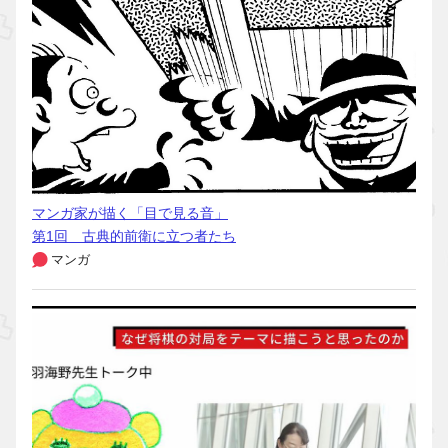
マンガ家が描く「目で見る音」
第1回 古典的前衛に立つ者たち
マンガ