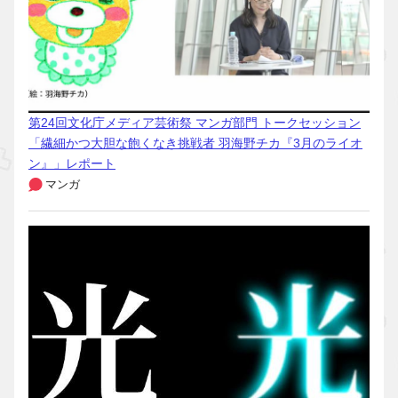
第24回文化庁メディア芸術祭 マンガ部門 トークセッション
「繊細かつ大胆な飽くなき挑戦者 羽海野チカ『3月のライオ
ン』」レポート
マンガ