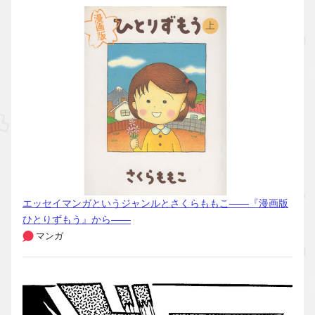
エッセイマンガというジャンルとさくらももこ――『漫画版
ひとりずもう』から――
マンガ