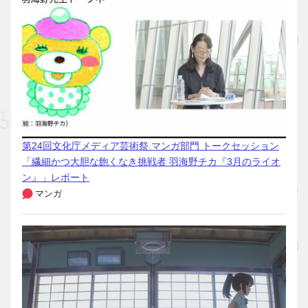
第24回文化庁メディア芸術祭 マンガ部門 トークセッション
「繊細かつ大胆な飽くなき挑戦者 羽海野チカ『3月のライオ
ン』」レポート
マンガ