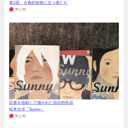
第1回 古典的前衛に立つ者たち
マンガ
読者を信頼して描かれた自伝的作品
松本大洋『Sunny』
マンガ