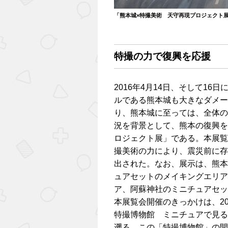
「熊本城×特撮美術 天守再現プロジェクト
特撮の力で復興を応援
2016年4月14日、そして1
ルである熊本城も大きなダメー
り、熊本城に至っては、全体の
況を背景として、熊本の復興を
ロジェクト展」である。本展覧
撮美術の力により、震災前に存
出された。なお、展示は、熊本
ュアセットのメイキングエリア
ア、阿蘇神社のミニチュアセッ
本展覧会開催のきっかけは、2
特撮博物館 ミニチュアで見る
遡る。この「特撮博物館」の開