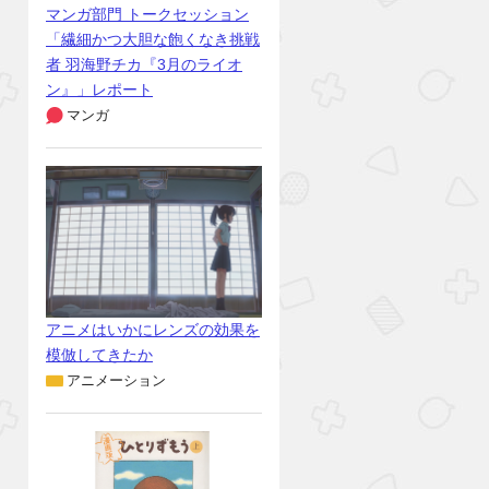
マンガ部門 トークセッション
「繊細かつ大胆な飽くなき挑戦
者 羽海野チカ『3月のライオ
ン』」レポート
マンガ
アニメはいかにレンズの効果を
模倣してきたか
アニメーション