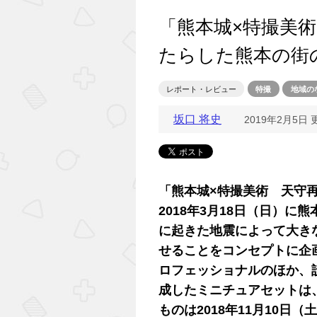
「熊本城×特撮美
たらした熊本の街
レポート・レビュー
特撮
地域の
坂口 将史
2019年2月5日 
「熊本城×特撮美術 天守再
2018年3月18日（日）に
に起きた地震によって大き
せることをコンセプトに企
ロフェッショナルのほか、
成したミニチュアセットは
ものは2018年11月10日