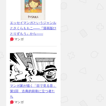
エッセイマンガというジャンル
とさくらももこ――『漫画版ひ
とりずもう』から――
マンガ
マンガ家が描く「目で見る音」
第1回 古典的前衛に立つ者た
ち
マンガ