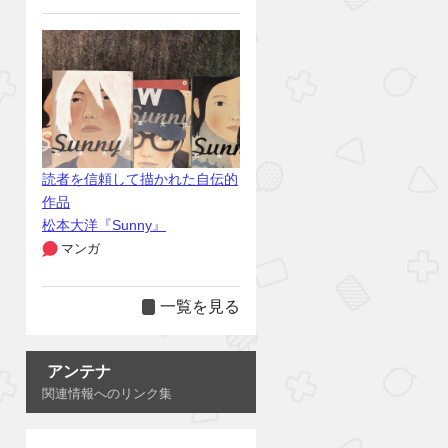
読者を信頼して描かれた自伝的
作品
松本大洋『Sunny』
マンガ
一覧を見る
アンテナ
関連情報へのリンク集