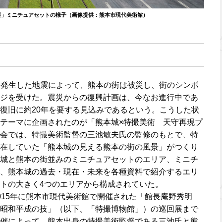
展」ミニチュアセットの様子（画像提供：熊本市現代美術館）
6日に発生した地震によって、熊本の街は被災し、街のシンボ
ジを受けた。震災からの復興計画は、今なお進行中であ
復旧に約20年を要する見込みであるという。こうした状
テーマに企画されたのが「熊本城×特撮美術 天守再現プ
会では、特撮美術監督の三池敏夫氏の監修のもとで、特
在していた「熊本城の見える熊本の街の風景」がつくり
城と熊本の街並みのミニチュアセットのエリア、ミニチ
、熊本城の過去・現在・未来を各種資料で紹介するエリ
トの大きく4つのエリアから構成されていた。
015年に熊本市現代美術館で開催された「館長庵野秀明
昭和平成の技」（以下、「特撮博物館」）の巡回展まで
催によって、熊本出身の特撮美術監督である三池氏と熊