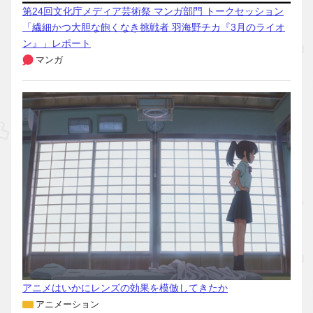
第24回文化庁メディア芸術祭 マンガ部門 トークセッション
「繊細かつ大胆な飽くなき挑戦者 羽海野チカ『3月のライオ
ン』」レポート
マンガ
アニメはいかにレンズの効果を模倣してきたか
アニメーション