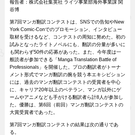
報告者：株式会社集英社 ライツ事業部海外事業課 関
谷博
第7回マンガ翻訳コンテストは、SNSでの告知やNew
York Comic-Conでのプロモーション、インタビュー
取材を受けるなど、コンテストの周知に努めた。初の
試みとなったライトノベルにも、翻訳の分量が多いに
も関わらず50件の応募があった。また、今年度は一
般読者が参加できる「Manga Translation Battle of
Professionals」を開催した。プロの翻訳者がトーナ
メント形式でマンガ翻訳の腕を競う本エキシビション
には、過去のマンガ翻訳コンテストの受賞者を中心
に、キャリア20年以上のベテラン、マンガ以外にゲ
ームやアニメなども手がける翻訳者ら計8人が参加し
た。優勝は、第6回（前回）マンガ翻訳コンテストの
大賞受賞者であった。
第7回マンガ翻訳コンテストの結果は次の通りであ
る。