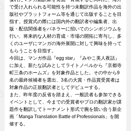
で受け入れられる可能性を持つ未翻訳作品を海外の出
版社やプラットフォーム等を通じて出版することを目
指す。授賞式の際には国内外の翻訳者や編集者、出
版・配信関係者をパネラーに招いてのシンポジウムを
行い、将来的な人材の育成・市場の開拓に寄与し、多
くのユーザにマンガの海外展開に対して興味を持って
もらうことを目指す。
今回は、マンガ作品『egg star』『みやこ美人夜話』
に加え、新たな試みとしてライトノベルから『京都寺
町三条のホームズ』を対象作品とした。その中から9
名の最終候補者を選出、3名の大賞・作品賞受賞者は
対象作品の正規翻訳者としてデビューする。
また、昨年度の反省を踏まえ、一般読者も参加できる
イベントとして、今までの受賞者やプロの翻訳家が課
題作を翻訳してトーナメント形式で腕を競い合う新企
画「Manga Translation Battle of Professionals」を開
催する。