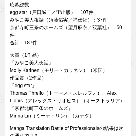
応募総数
egg star（戸田誠二／宙出版）：107件
みやこ美人夜話（須藤佑実／祥伝社）：37件
京都寺町三条のホームズ（望月麻衣／双葉社）：50
件
合計：187件
大賞（1作品）
『みやこ美人夜話』
Molly Karinen（モリー・カリネン）（米国）
作品賞（2作品）
『egg star』
Thomas Threlfo（トーマス・スレルフォ）、Alex
Liobis（アレックス・リオビス）（オーストラリア）
『京都北町三条のホームズ』
Minna Lin（ミーナ・リン）（カナダ）
Manga Translation Battle of Professionalsの結果は次
の通りである。