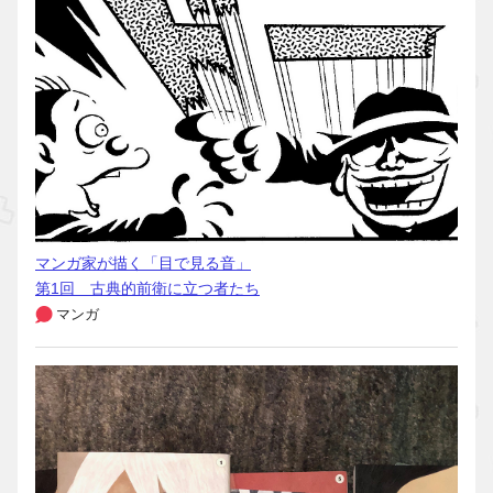
マンガ家が描く「目で見る音」
第1回 古典的前衛に立つ者たち
マンガ