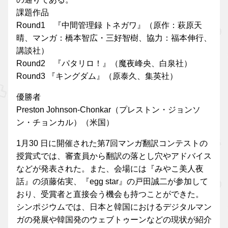
課題作品
Round1 『中間管理録 トネガワ』（原作：萩原天
晴、マンガ：橋本智広・三好智樹、協力：福本伸行、
講談社）
Round2 『パタリロ！』（魔夜峰央、白泉社）
Round3 『キングダム』（原泰久、集英社）
優勝者
Preston Johnson-Chonkar（プレストン・ジョンソ
ン・チョンカル）（米国）
1月30 日に開催された第7回マンガ翻訳コンテストの
授賞式では、審査員から翻訳の落とし穴やアドバイス
などが発表された。また、会場には『みやこ美人夜
話』の須藤佑実、『egg star』の戸田誠二が参加して
おり、受賞者と直接会う機会も持つことができた。
シンポジウムでは、日本と韓国におけるデジタルマン
ガの発展や韓国発のウェブトゥーンなどの現状が紹介