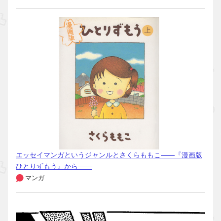
エッセイマンガというジャンルとさくらももこ――『漫画版
ひとりずもう』から――
マンガ