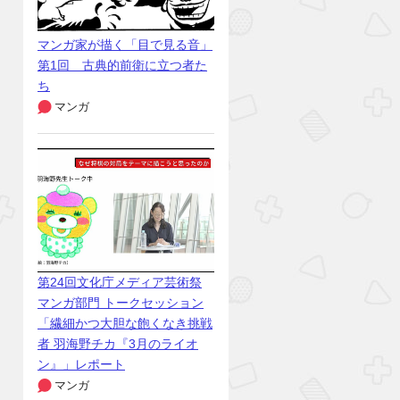
マンガ家が描く「目で見る音」
第1回 古典的前衛に立つ者た
ち
マンガ
第24回文化庁メディア芸術祭
マンガ部門 トークセッション
「繊細かつ大胆な飽くなき挑戦
者 羽海野チカ『3月のライオ
ン』」レポート
マンガ