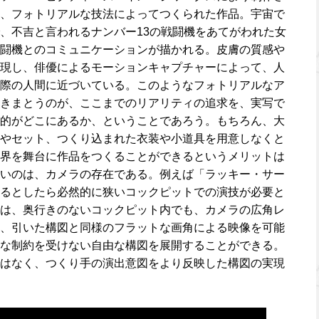
、フォトリアルな技法によってつくられた作品。宇宙で
、不吉と言われるナンバー13の戦闘機をあてがわれた女
闘機とのコミュニケーションが描かれる。皮膚の質感や
現し、俳優によるモーションキャプチャーによって、人
際の人間に近づいている。このようなフォトリアルなア
きまとうのが、ここまでのリアリティの追求を、実写で
的がどこにあるか、ということであろう。もちろん、大
やセット、つくり込まれた衣装や小道具を用意しなくと
界を舞台に作品をつくることができるというメリットは
いのは、カメラの存在である。例えば「ラッキー・サー
るとしたら必然的に狭いコックピットでの演技が必要と
は、奥行きのないコックピット内でも、カメラの広角レ
、引いた構図と同様のフラットな画角による映像を可能
な制約を受けない自由な構図を展開することができる。
はなく、つくり手の演出意図をより反映した構図の実現