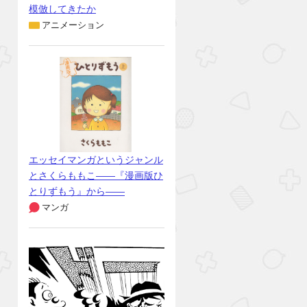
模倣してきたか
アニメーション
エッセイマンガというジャンル
とさくらももこ――『漫画版ひ
とりずもう』から――
マンガ