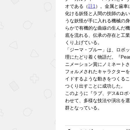
オである（
註1
）。金属と歯車
化ける妖怪と人間の技師のあい
うな妖怪が手に入れる機械の身
らかで有機的な曲線の生んだ機
底を流れる、伝承の存在と工業
くり上げている。
「ジーマ・ブルー」は、ロボッ
理にたどり着く物語だ。『Pear Ci
ニメーション賞にノミネートさ
フォルメされたキャラクターを
イドするような動きをつくるこ
つくり出すことに成功した。
このように『ラブ、デス&ロボ
わせて、多様な技法や演出を選
群となっている。