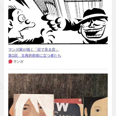
マンガ家が描く「目で見る音」
第1回 古典的前衛に立つ者たち
マンガ