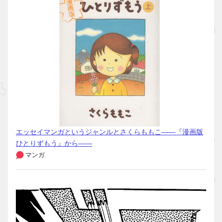
エッセイマンガというジャンルとさくらももこ――『漫画版
ひとりずもう』から――
マンガ