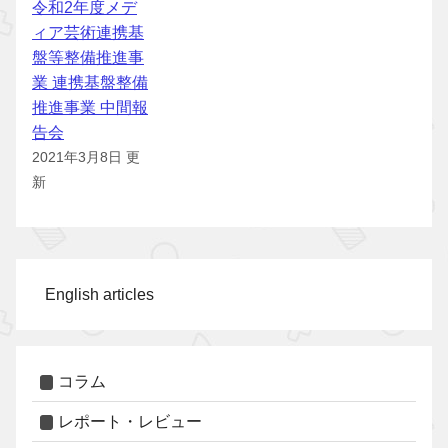
令和2年度メデ
ィア芸術連携基
盤等整備推進事
業 連携基盤整備
推進事業 中間報
告会
2021年3月8日 更
新
English articles
コラム
レポート・レビュー