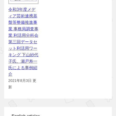
令和3年度メデ
ィア芸術連携基
盤等整備推進事
業 事務局調査事
業 利活用分科会
第三回データセ
ット利活用ワー
キング 下山紗代
子氏、瀬戸寿一
氏による事例紹
介
2021年8月3日 更
新