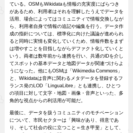
ている。OSMもWikidataも情報の充実度にばらつき
があるため、利用者はそれを理解したうえでデータを
活用、場合によってはコミュニティで情報交換しなが
ら、利用者自身で情報の追記や編集を行う。データ作
成の指針については、標準化に向けた議論が進められ
ると同時に実情も変化していくため、情報件数をまず
は増やすことを目指しながらデファクト化していくと
いう。両者は数年前から連携を行い、共通のIDを介し
てスポットの基本データと地図データが関連づけらよ
うになった。他にもOSMは「Wikimedia Commons」
と、Wikidataは音声に関わるメタデータを登録するフ
ランス発のLOD「LinguaLibre」とも連携し、ひとつ
の項目に対して文字・地図・画像・音声といった、多
角的な視点からの利活用が可能だ。
最後に、データを扱うコミュニティのモチベーション
について、市民セクターは「興味があり、得意であ
り、そして社会の役に立つこと＝生き甲斐」として、