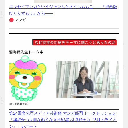
エッセイマンガというジャンルとさくらももこ――『漫画版
ひとりずもう』から――
マンガ
第24回文化庁メディア芸術祭 マンガ部門 トークセッション
「繊細かつ大胆な飽くなき挑戦者 羽海野チカ『3月のライオ
ン』」レポート