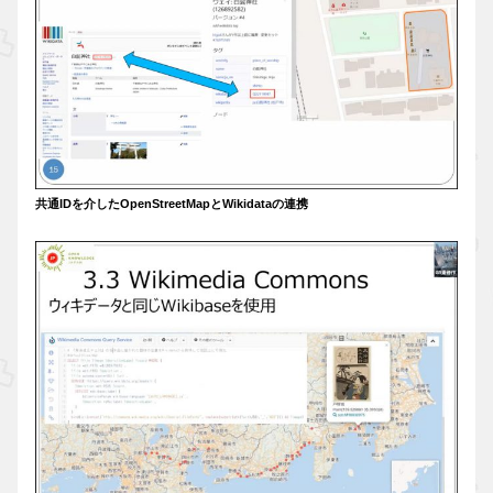
共通IDを介したOpenStreetMapとWikidataの連携