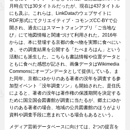
月時点では30タイトルだったが、現在は437タイトル
にも及ぶ。これらは、LinkDataのウェブサイトに
RDF形式にてクリエイティブ・コモンズCC-BYで公
開され、過去にはスマートフォンアプリ「ご当地な
び」にて地図情報と関連づけて利用された。2016年
からは、本に登場する京都の食べ物を実際に食べにい
き、その調査結果を公開する「たべまろはん」という
活動にも派生した。こちらも書誌情報や位置データと
ともに食べた感想が記され、画像データはWikimedia
Commonsにオープンデータとして提供している。ま
た同年、京都にゆかりのある著者の没年を調査する参
加型イベント「没年調査ソン」も開始された。是住氏
によると、著者の没年は著作権の保護期間を決定する
ために国立国会図書館が調査に当たるが、郷土にゆか
りのある著者の場合、地域の公共図書館のほうがより
資料や調査手段に恵まれている場合もあるという。
メディア芸術データベースに向けては、2つの提言を