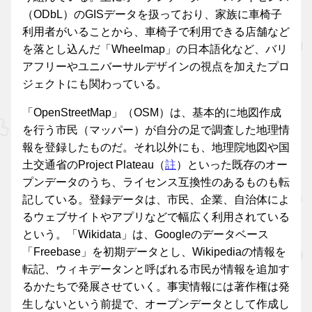
（ODbL）のGISデータを扱っており、家族に車椅子
利用者がいることから、車椅子で利用できる店舗など
を落とし込んだ「Wheelmap」の日本語化など、バリ
アフリーやユニバーサルデザインの視点を加えたプロ
ジェクトにも関わっている。
「OpenStreetMap」（OSM）は、基本的に地図作成
を行う市民（マッパー）が自分の足で調査した地理情
報を登録したものだ。それ以外にも、地理院地図や国
土交通省のProject Plateau（
註
）といった既存のオー
プンデータのうち、ライセンス互換性のあるものも転
記している。登録データは、市民、企業、自治体によ
るウェブサイトやアプリなどで幅広く利用されている
という。「Wikidata」は、Googleのデータベース
「Freebase」を初期データとし、Wikipediaの情報を
転記、ウィキデータンと呼ばれる市民が情報を追加す
るかたちで発展させていく。事実情報には著作権は発
生しないという前提で、オープンデータとして作成し