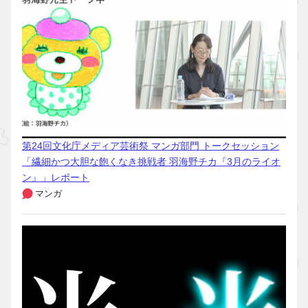
第24回文化庁メディア芸術祭 マンガ部門 トークセッション
「繊細かつ大胆な飽くなき挑戦者 羽海野チカ『3月のライオ
ン』」レポート
マンガ