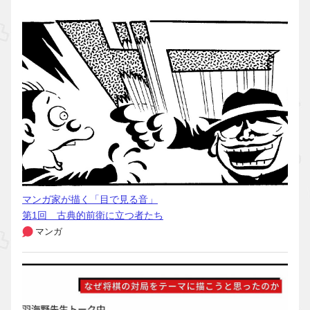
マンガ家が描く「目で見る音」
第1回 古典的前衛に立つ者たち
マンガ