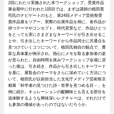
2回にわたり実施された本ワークショップ。受賞作品
展会期中に行われた1回目では、まずは講師の植田憲
司氏のナビゲートのもと、第24回メディア芸術祭受
賞作品展をツアー。実際の出展作品を例に、各作品が
持つテーマやコンセプト、時代背景など、作品ひとつ
をとっても実にさまざまなキーワードが引き出せるこ
とや、引き出したキーワードから作品同士に共通点を
見つけていくコツについて、植田氏独自の観点で、豊
富な具体案が例示され、熱心にメモを取る参加者の姿
が見られた。自由時間を挟みワークショップ会場に戻
った後は、引き続き、作品から引き出したキーワード
を基に、展覧会のテーマをさらに深めていく方法につ
いて、植田氏が以前担当した文化庁メディア芸術祭京
都展「科学者の見つけた詩－世界を見つめる目－」を
例に紹介。キュレーションの醍醐味とも言える部分を
追体験するような興味深いレクチャーは、それだけで
も参加の価値があったのではないだろうか。