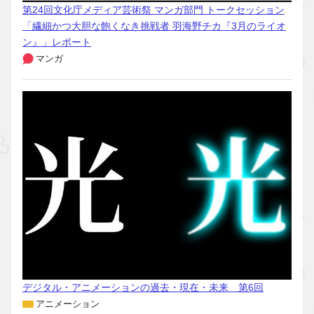
第24回文化庁メディア芸術祭 マンガ部門 トークセッション
「繊細かつ大胆な飽くなき挑戦者 羽海野チカ『3月のライオ
ン』」レポート
マンガ
デジタル・アニメーションの過去・現在・未来 第6回
アニメーション