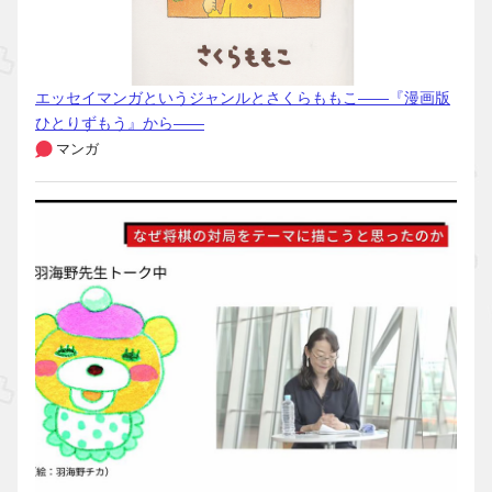
エッセイマンガというジャンルとさくらももこ――『漫画版
ひとりずもう』から――
マンガ