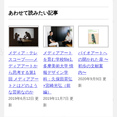
あわせて読みたい記事
メディア・テレ
メディアアート
バイオアートへ
スコープ——メ
を育む学校file1.
の開かれた扉 〜
ディアアートか
多摩美術大学 情
初歩の文献案
ら思考する第1
報デザイン学
内〜
回 メディアアー
科：久保田晃弘
2020年9月9日 更
トとはどのよう
×宮崎光弘（前
新
な芸術なのか
編）
2019年6月12日 更
2019年11月7日 更
新
新