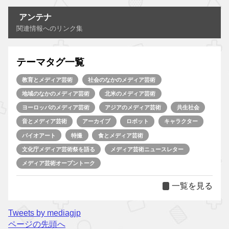
アンテナ
関連情報へのリンク集
テーマタグ一覧
教育とメディア芸術
社会のなかのメディア芸術
地域のなかのメディア芸術
北米のメディア芸術
ヨーロッパのメディア芸術
アジアのメディア芸術
共生社会
音とメディア芸術
アーカイブ
ロボット
キャラクター
バイオアート
特撮
食とメディア芸術
文化庁メディア芸術祭を語る
メディア芸術ニュースレター
メディア芸術オープントーク
一覧を見る
Tweets by mediagjp
ページの先頭へ