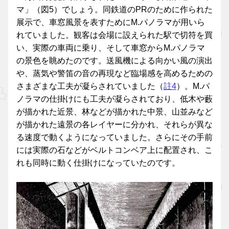
マ」（図5）でしょう。同鉄道のPRのために作られた
展示で、車窓風景を表すためにM.パノラマが用いら
れていました。観客は会場に設えられた駅で切符を買
い、実際の車両に乗り、そして車窓からM.パノラマ
の景色を眺めたのです。送風機による向かい風の演出
や、蒸気や警笛の音の再現など臨場感を高めるための
さまざまな工夫が凝らされていました（
註4
）。M.パ
ノラマの仕掛けにも工夫が凝らされており、低木や藪
が描かれた近景、林などが描かれた中景、山並みなど
が描かれた遠景の各レイヤーに分かれ、それらが異な
る速度で動くようになっていました。さらにその手前
には実際の石などがベルトコンベア上に配置され、こ
れも同時に動く仕掛けになっていたのです。