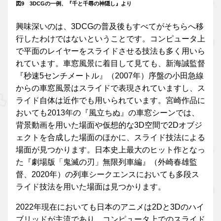
図9 3DCGの一例、『千と千尋の神隠し』より
興味深いのは、3DCGの普及後もすべてがそちらへ移
行したわけではないということです。コンピュータ上
で平面のレイヤーをスライドさせる技法も多く用いら
れています。車窓風景に着目して見ても、新海誠監督
『秒速5センチメートル』（2007年）序盤の小田急線
からの車窓風景はスライドで表現されていますし、ス
ライド自体は近作でも用いられています。宮崎作品に
おいても2013年の『風立ちぬ』の車窓シーンでは、
背景動画を用いた場面や仮想的な3D空間で2Dオブジ
ェクトを合成した場面のほかに、スライド技法による
場面が見つかります。日本史上最大のヒット作となっ
た『劇場版「鬼滅の刃」無限列車編』（外崎春雄監
督、2020年）の列車シークエンスにおいても多段ス
ライド技法を用いた場面は見つかります。
2022年現在においても日本のアニメは2Dと3Dのハイ
ブリッドが主流であり、コンピュータ上でのスライド