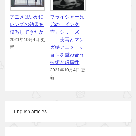
アニメはいかに
フライシャー兄
レンズの効果を
弟の「インク
模倣してきたか
壺」シリーズ
――実写とマン
2021年10月4日 更
ガ絵アニメーシ
新
ョンを重ね合う
技術と虚構性
2021年10月4日 更
新
English articles