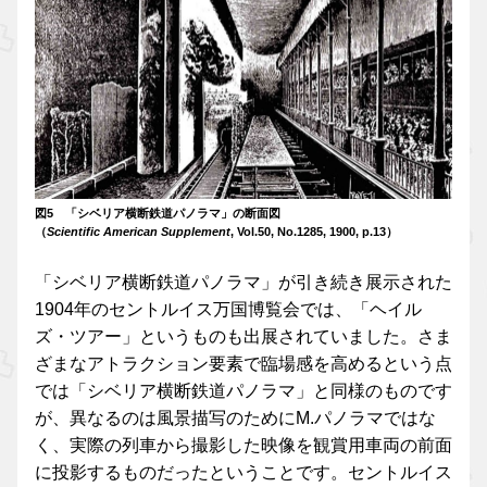
図5 「シベリア横断鉄道パノラマ」の断面図
（
Scientific American Supplement
, Vol.50, No.1285, 1900, p.13）
「シベリア横断鉄道パノラマ」が引き続き展示された
1904年のセントルイス万国博覧会では、「ヘイル
ズ・ツアー」というものも出展されていました。さま
ざまなアトラクション要素で臨場感を高めるという点
では「シベリア横断鉄道パノラマ」と同様のものです
が、異なるのは風景描写のためにM.パノラマではな
く、実際の列車から撮影した映像を観賞用車両の前面
に投影するものだったということです。セントルイス