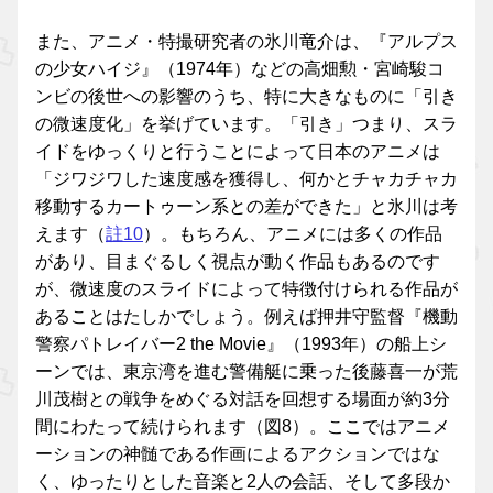
また、アニメ・特撮研究者の氷川竜介は、『アルプス
の少女ハイジ』（1974年）などの高畑勲・宮崎駿コ
ンビの後世への影響のうち、特に大きなものに「引き
の微速度化」を挙げています。「引き」つまり、スラ
イドをゆっくりと行うことによって日本のアニメは
「ジワジワした速度感を獲得し、何かとチャカチャカ
移動するカートゥーン系との差ができた」と氷川は考
えます（
註10
）。もちろん、アニメには多くの作品
があり、目まぐるしく視点が動く作品もあるのです
が、微速度のスライドによって特徴付けられる作品が
あることはたしかでしょう。例えば押井守監督『機動
警察パトレイバー2 the Movie』（1993年）の船上シ
ーンでは、東京湾を進む警備艇に乗った後藤喜一が荒
川茂樹との戦争をめぐる対話を回想する場面が約3分
間にわたって続けられます（図8）。ここではアニメ
ーションの神髄である作画によるアクションではな
く、ゆったりとした音楽と2人の会話、そして多段か