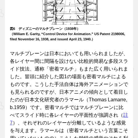
図6 ディズニーのマルチプレーン（1938年）
（William E. Garity, “Control Device for Animation.” US Patent 2198006,
filed November 16, 1938, and issued April 23, 1940.）
マルチプレーンは日本においても用いられましたが、
各レイヤー間に間隔を設けない比較的簡易な多段スラ
イド技法、通称「密着マルチ」もまた広く用いられま
した。冒頭に紹介した図1の場面も密着マルチによる
ものです。こうした手法自体は海外アニメーションで
も見られるのですが、日本アニメの傾向として着目し
たのが日本文化研究者のラマール（Thomas Lamarre,
b.1959）です。密着マルチではマルチプレーンに比
べてスライド時に各レイヤーの平面性が強調され（
註
7
）、それぞれのレイヤーが分離しているような感覚
を与えます。ラマールは（密着マルチという言葉こそ