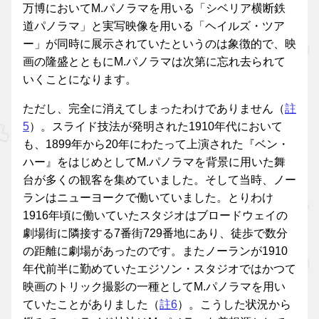
万博においてM.パノラマを用いる「シベリア横断鉄
道パノラマ」と実写映像を用いる「ヘイルズ・ツア
ー」が同時に展示されていたというのは象徴的で、映
画の隆盛とともにM.パノラマは次第に忘れ去られて
いくことになります。
ただし、完全に消えてしまったわけでありません（
註
5
）。スライド技法が発明された1910年代において
も、1899年から20年にわたって上演された『ベン・
ハー』をはじめとしてM.パノラマを背景に用いた舞
台が多くの観客を集めていました。そして当時、ノー
ランはニューヨークで働いていました。とりわけ
1916年頃に働いていたスタジオはブロードウェイの
劇場街に隣接する7番街729番地にあり、徒歩で数分
の距離に劇場があったのです。またノーランが1910
年代前半に勤めていたエジソン・スタジオではかつて
映画のトリック撮影の一種としてM.パノラマを用い
ていたことがありました（
註6
）。こうした状況から