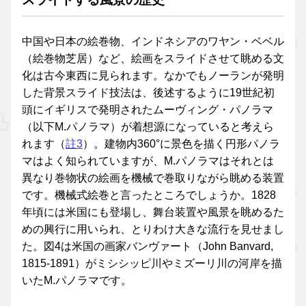
中国や日本の絵巻物、インドネシアのワヤン・ベベル
（絵巻物芝居）など、絵画をスライドさせて眺める文
化は古今東西に見られます。なかでもノーランが発明
した背景スライド技法は、後述するように19世紀初
頭にイギリスで発明されたムーヴィング・パノラマ
（以下M.パノラマ）が着想源になっていると考えら
れます（
註3
）。建物内360°に景色を描く円形パノラ
マはよく知られていますが、M.パノラマはそれとは
異なり巻物状の絵画を機械で巻取りながら眺める装置
です。機械式絵巻と言ったところでしょうか。1828
年頃には米国にも登場し、舞台装置や風景を眺めるた
めの興行に用いられ、とりわけ大きな流行を見せまし
た。図4は米国の画家バンヴァート（John Banvard,
1815-1891）がミシシッピ川やミズーリ川の河岸を描
いたM.パノラマです。