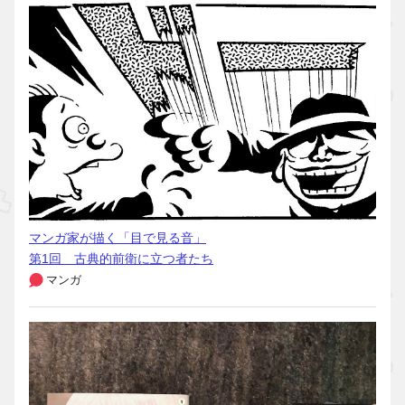
マンガ家が描く「目で見る音」
第1回 古典的前衛に立つ者たち
マンガ