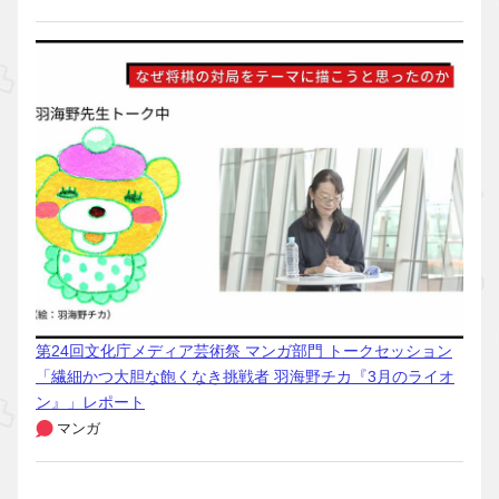
第24回文化庁メディア芸術祭 マンガ部門 トークセッション
「繊細かつ大胆な飽くなき挑戦者 羽海野チカ『3月のライオ
ン』」レポート
マンガ