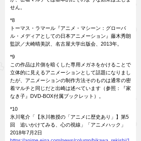
せん。
*8
トーマス・ラマール『アニメ・マシーン：グローバ
ル・メディアとしての日本アニメーション』藤木秀朗
監訳／大崎晴美訳、名古屋大学出版会、2013年。
*9
この作品は片側を暗くした専用メガネをかけることで
立体的に見えるアニメーションとして話題になりまし
たが、アニメーションの制作方法そのものは通常の密
着マルチと同じだと出崎は述べています（参照：『家
なき子』DVD-BOX付属ブックレット）。
*10
氷川竜介「【氷川教授の「アニメに歴史あり」】第5
回 追いかけてみる、心の視線」「アニメハック」
2018年7月2日
https://anime.eiga.com/news/column/hikawa_rekishi/1