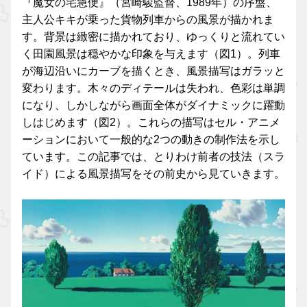
『魔女の宅急便』（宮崎駿監督、1989年）の序盤、
主人公キキが乗った貨物列車からの風景が描かれま
す。背景は緻密に描かれており、ゆっくりと流れてい
く田園風景は穏やかな印象を与えます（図1）。列車
が海辺沿いにカーブを描くとき、風景描写はガラッと
変わります。木々のディテールは失われ、色彩は単調
になり、しかしながら画面全体がダイナミックに躍動
しはじめます（図2）。これらの描写はセル・アニメ
ーションにおいて一般的な2つの動きの制作法を示し
ています。この記事では、とりわけ前者の技法（スラ
イド）による風景描写をその前史から見ていきます。