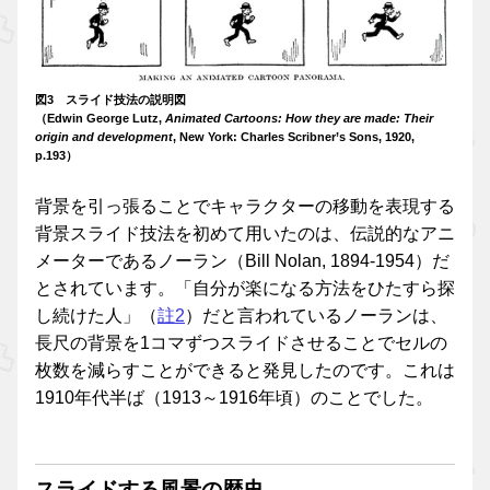
図3 スライド技法の説明図
（Edwin George Lutz,
Animated Cartoons: How they are made: Their
origin and development
, New York: Charles Scribner’s Sons, 1920,
p.193）
背景を引っ張ることでキャラクターの移動を表現する
背景スライド技法を初めて用いたのは、伝説的なアニ
メーターであるノーラン（Bill Nolan, 1894-1954）だ
とされています。「自分が楽になる方法をひたすら探
し続けた人」（
註2
）だと言われているノーランは、
長尺の背景を1コマずつスライドさせることでセルの
枚数を減らすことができると発見したのです。これは
1910年代半ば（1913～1916年頃）のことでした。
スライドする風景の歴史