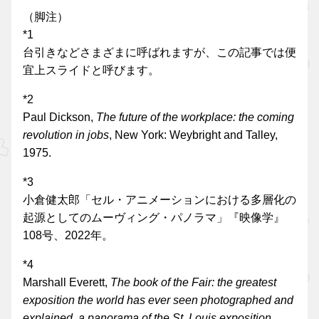
（脚注）
*1
台引きなどさまざまに呼ばれますが、この記事では便
宜上スライドと呼びます。
*2
Paul Dickson,
The future of the workplace: the coming
revolution in jobs
, New York: Weybright and Talley,
1975.
*3
小倉健太郎「セル・アニメーションにおける多層化の
起源としてのムーヴィング・パノラマ」『映像学』
108号、2022年。
*4
Marshall Everett,
The book of the Fair: the greatest
exposition the world has ever seen photographed and
explained, a panorama of the St. Louis exposition
,