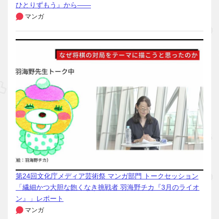
ひとりずもう』から――
マンガ
第24回文化庁メディア芸術祭 マンガ部門 トークセッション
「繊細かつ大胆な飽くなき挑戦者 羽海野チカ『3月のライオ
ン』」レポート
マンガ