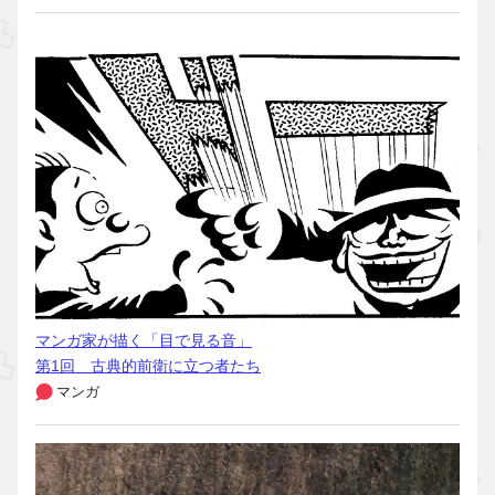
マンガ家が描く「目で見る音」
第1回 古典的前衛に立つ者たち
マンガ