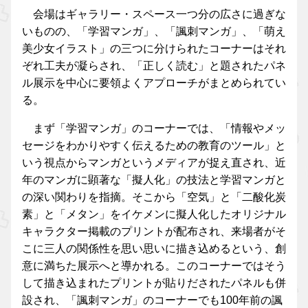
会場はギャラリー・スペース一つ分の広さに過ぎな
いものの、「学習マンガ」、「諷刺マンガ」、「萌え
美少女イラスト」の三つに分けられたコーナーはそれ
ぞれ工夫が凝らされ、「正しく読む」と題されたパネ
ル展示を中心に要領よくアプローチがまとめられてい
る。
まず「学習マンガ」のコーナーでは、「情報やメッ
セージをわかりやすく伝えるための教育のツール」と
いう視点からマンガというメディアが捉え直され、近
年のマンガに顕著な「擬人化」の技法と学習マンガと
の深い関わりを指摘。そこから「空気」と「二酸化炭
素」と「メタン」をイケメンに擬人化したオリジナル
キャラクター掲載のプリントが配布され、来場者がそ
こに三人の関係性を思い思いに描き込めるという、創
意に満ちた展示へと導かれる。このコーナーではそう
して描き込まれたプリントが貼りだされたパネルも併
設され、「諷刺マンガ」のコーナーでも100年前の諷