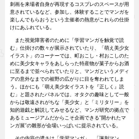
刺画を来場者自身が再現するコスプレのスペースが用
意されているなど、参加し、体験することでマンガを
楽しんでもらおうという主催者の熱意がこれらの仕掛
けにあふれている。
また視覚障害者のために「学習マンガを触覚で読
む」仕掛けの数々が展示されていたり、「萌え美少女
イラスト」のコーナーでは、町おこし・村おこしのた
めに美少女キャラをあしらった特産物が菓子からお酒
に至るまで並べられていたりと、マンガというメディ
アの意外なまでの裾野の広がりに目を奪われてしま
う。ほかにも「萌え美少女イラストを『正しく』読
む」と題されたパネルでは、オタクの趣味として一般
からは敬遠されがちな「美少女」と「ミリタリー」を
知的遊戯と解説してみせるなど、マンガ研究の拠点で
あるミュージアムだからこそ企画できる"開かれたマ
ンガ展"の雛形が会場いっぱいに提示されている。
その内容の濃さは「学習マンガ」、「諷刺マン